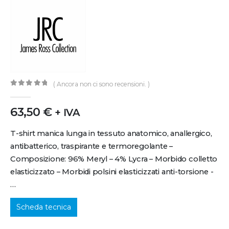
( Ancora non ci sono recensioni. )
0
out of 5
63,50
€
+ IVA
T-shirt manica lunga in tessuto anatomico, anallergico,
antibatterico, traspirante e termoregolante –
Composizione: 96% Meryl – 4% Lycra – Morbido colletto
elasticizzato – Morbidi polsini elasticizzati anti-torsione -
…
Scheda tecnica