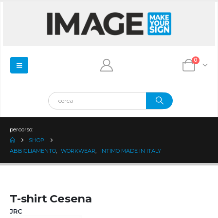
0
percorso:
SHOP
ABBIGLIAMENTO
,
WORKWEAR
,
INTIMO MADE IN ITALY
T-shirt Cesena
JRC