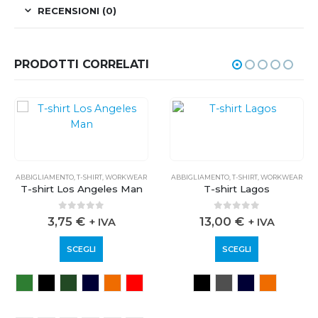
RECENSIONI (0)
PRODOTTI CORRELATI
SPORTIVO
ABBIGLIAMENTO
,
WORKWEAR
,
T-SHIRT
,
WORKWEAR
ABBIGLIAMENTO
,
T-SHIRT
,
WORKWEAR
T-shirt Los Angeles Man
T-shirt Lagos
0
out of 5
0
out of 5
3,75
€
13,00
€
+ IVA
+ IVA
SCEGLI
SCEGLI