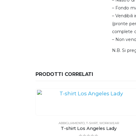
– Fondo ma
– Vendibili 
(pronte pe
complete di
– Non vend
N.B. Si pre
PRODOTTI CORRELATI
AR
ABBIGLIAMENTO
,
T-SHIRT
,
WORKWEAR
T-shirt Los Angeles Lady