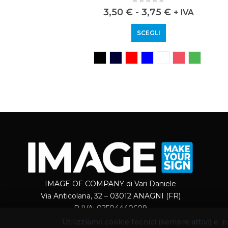
0
out of 5
3,50
€
-
3,75
€
+ IVA
SCEGLI
IMAGE OF COMPANY di Vari Daniele
Via Anticolana, 32 – 03012 ANAGNI (FR)
P.IVA: 02504440609
Utilizziamo cookie tecnici (sempre attivi) e,