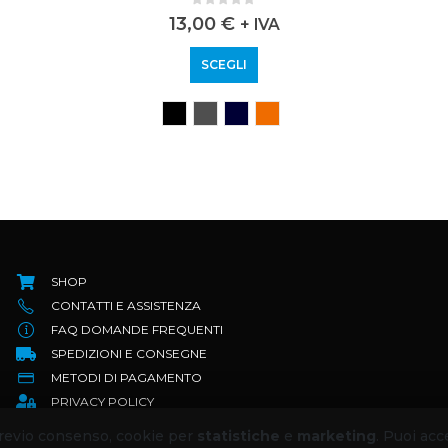
0
out of 5
13,00
€
+ IVA
SCEGLI
SHOP
CONTATTI E ASSISTENZA
FAQ DOMANDE FREQUENTI
SPEDIZIONI E CONSEGNE
METODI DI PAGAMENTO
PRIVACY POLICY
TERMINI E CONDIZIONI
 previo consenso, cookie per
statistiche
e
marketing
. Puoi acc