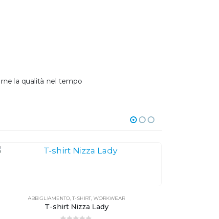
arne la qualità nel tempo
ABBIGLIAMENTO
,
T-SHIRT
,
WORKWEAR
ABBI
T-shirt Nizza Lady