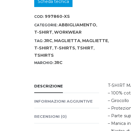
Scheda tecnica
997860-XS
COD:
ABBIGLIAMENTO
CATEGORIE:
,
T-SHIRT
WORKWEAR
,
JRC
MAGLIETTA
MAGLIETTE
TAG:
,
,
,
T-SHIRT
T-SHIRTS
TSHIRT
,
,
,
TSHIRTS
JRC
MARCHIO:
T-SHIRT 
DESCRIZIONE
– 100% co
– Girocollo
INFORMAZIONI AGGIUNTIVE
– Protezion
– Parte sup
RECENSIONI (0)
– Manica i
– Nastro di 