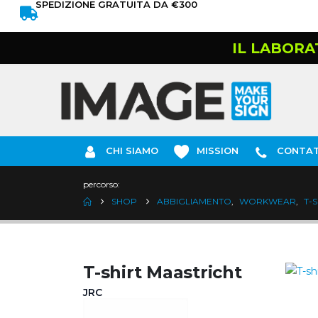
SPEDIZIONE GRATUITA DA €300
IL LABORA
CHI SIAMO
MISSION
CONTAT
percorso:
SHOP
ABBIGLIAMENTO
,
WORKWEAR
,
T-
T-shirt Maastricht
JRC