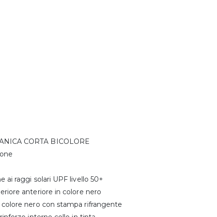
MANICA CORTA BICOLORE
tone
e ai raggi solari UPF livello 50+
eriore anteriore in colore nero
n colore nero con stampa rifrangente
rinforzo interno collo in tinta