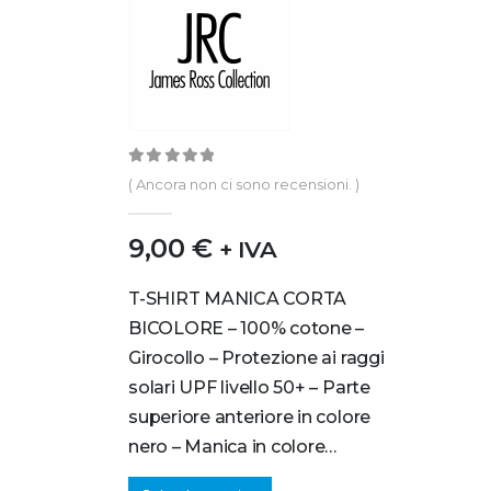
0
out of 5
( Ancora non ci sono recensioni. )
9,00
€
+ IVA
T-SHIRT MANICA CORTA
BICOLORE – 100% cotone –
Girocollo – Protezione ai raggi
solari UPF livello 50+ – Parte
superiore anteriore in colore
nero – Manica in colore…