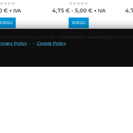
out of 5
0
out of 5
50
€
4,75
€
-
5,00
€
4,
+ IVA
+ IVA
SCEGLI
SCEGLI
 previo consenso, cookie per
statistiche
e
marketing
. Puoi acc
rivacy Policy
e la
Cookie Policy
.
O
,
T-SHIRT
,
WORKWEAR
ABBIGLIAMENTO
,
T-SHIRT
,
WORKWEAR
ABBIG