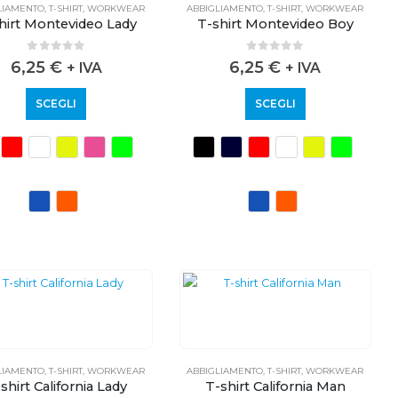
LIAMENTO
,
T-SHIRT
,
WORKWEAR
ABBIGLIAMENTO
,
T-SHIRT
,
WORKWEAR
hirt Montevideo Lady
T-shirt Montevideo Boy
0
out of 5
0
out of 5
6,25
€
6,25
€
+ IVA
+ IVA
SCEGLI
SCEGLI
LIAMENTO
,
T-SHIRT
,
WORKWEAR
ABBIGLIAMENTO
,
T-SHIRT
,
WORKWEAR
shirt California Lady
T-shirt California Man