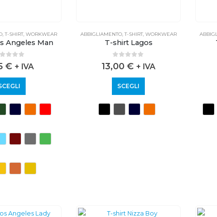
O
,
T-SHIRT
,
WORKWEAR
ABBIGLIAMENTO
,
T-SHIRT
,
WORKWEAR
ABBIG
os Angeles Man
T-shirt Lagos
out of 5
0
out of 5
75
€
13,00
€
+ IVA
+ IVA
SCEGLI
SCEGLI