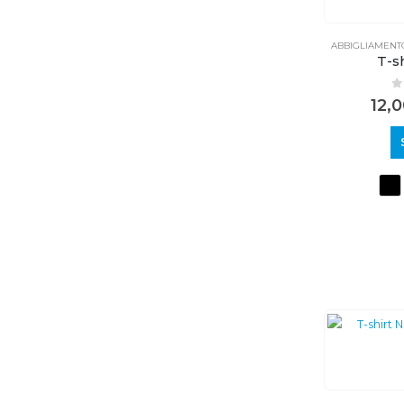
ABBIGLIAMENT
T-sh
0
12,