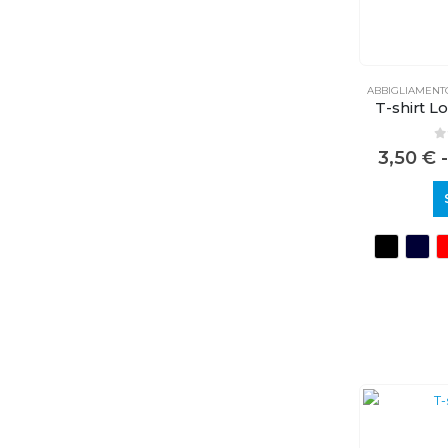
ABBIGLIAMENT
T-shirt L
0
3,50
€
-