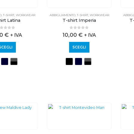
O
,
T-SHIRT
,
WORKWEAR
ABBIGLIAMENTO
,
T-SHIRT
,
WORKWEAR
ABBIG
irt Latina
T-shirt Imperia
T-
out of 5
0
out of 5
00
€
10,00
€
+ IVA
+ IVA
SCEGLI
SCEGLI