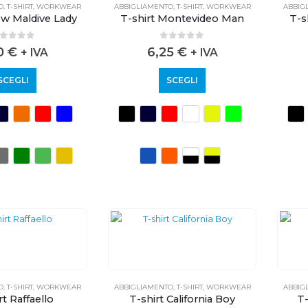
O
,
T-SHIRT
,
WORKWEAR
ABBIGLIAMENTO
,
T-SHIRT
,
WORKWEAR
ABBIG
ew Maldive Lady
T-shirt Montevideo Man
T-s
out of 5
0
out of 5
50
€
6,25
€
+ IVA
+ IVA
SCEGLI
SCEGLI
O
,
T-SHIRT
,
WORKWEAR
ABBIGLIAMENTO
,
T-SHIRT
,
WORKWEAR
ABBIG
rt Raffaello
T-shirt California Boy
T-