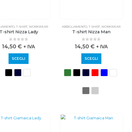
LIAMENTO
,
T-SHIRT
,
WORKWEAR
ABBIGLIAMENTO
,
T-SHIRT
,
WORKWEAR
T-shirt Nizza Lady
T-shirt Nizza Man
0
out of 5
0
out of 5
14,50
€
14,50
€
+ IVA
+ IVA
SCEGLI
SCEGLI