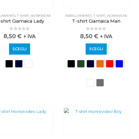
LIAMENTO
,
T-SHIRT
,
WORKWEAR
ABBIGLIAMENTO
,
T-SHIRT
,
WORKWEAR
shirt Giamaica Lady
T-shirt Giamaica Man
0
out of 5
0
out of 5
8,50
€
8,50
€
+ IVA
+ IVA
SCEGLI
SCEGLI