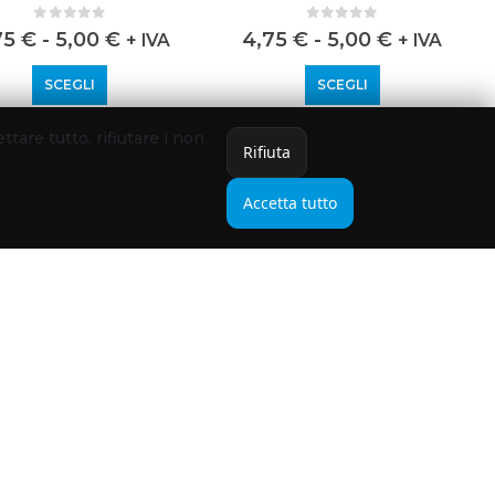
0
out of 5
0
out of 5
75
€
-
5,00
€
4,75
€
-
5,00
€
+ IVA
+ IVA
SCEGLI
SCEGLI
ettare tutto, rifiutare i non
Rifiuta
Accetta tutto
LIAMENTO
,
T-SHIRT
,
WORKWEAR
ABBIGLIAMENTO
,
T-SHIRT
,
WORKWEAR