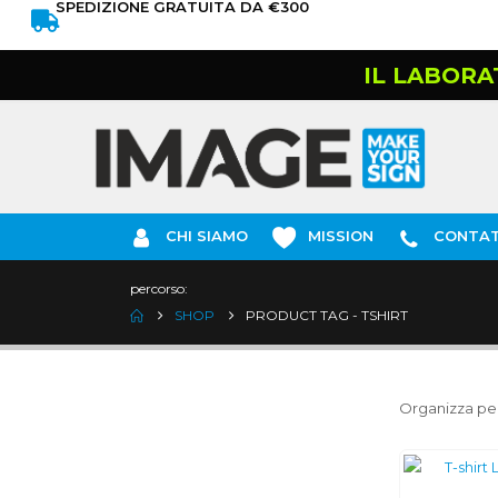
SPEDIZIONE GRATUITA DA €300
IL LABORA
CHI SIAMO
MISSION
CONTAT
percorso:
SHOP
PRODUCT TAG -
TSHIRT
Organizza per