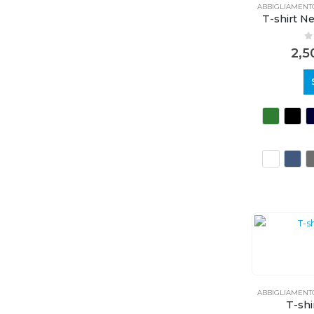
ABBIGLIAMENT
T-shirt N
0
2,
ABBIGLIAMENT
T-shi