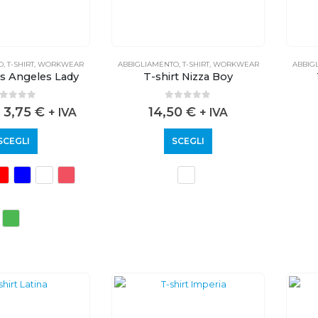
O
,
T-SHIRT
,
WORKWEAR
ABBIGLIAMENTO
,
T-SHIRT
,
WORKWEAR
ABBIG
os Angeles Lady
T-shirt Nizza Boy
out of 5
0
out of 5
3,75
€
14,50
€
+ IVA
+ IVA
SCEGLI
SCEGLI