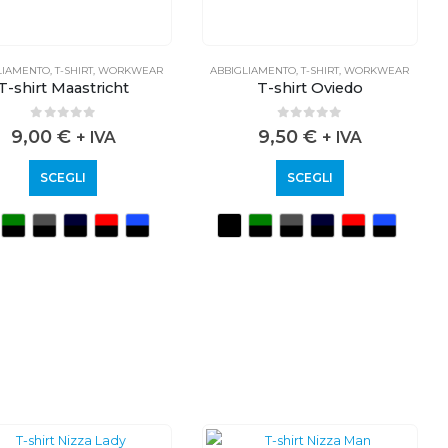
LIAMENTO
,
T-SHIRT
,
WORKWEAR
ABBIGLIAMENTO
,
T-SHIRT
,
WORKWEAR
T-shirt Maastricht
T-shirt Oviedo
0
out of 5
0
out of 5
9,00
€
9,50
€
+ IVA
+ IVA
SCEGLI
SCEGLI