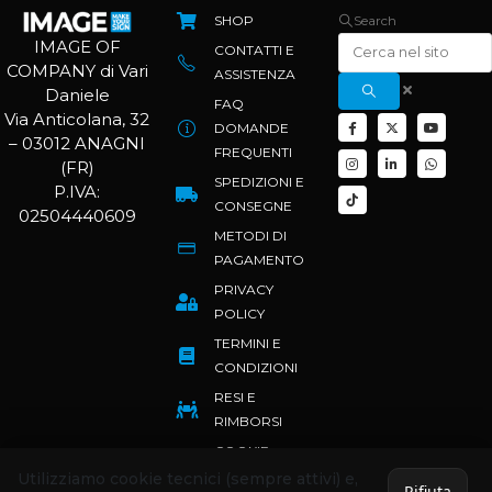
SHOP
Search
IMAGE OF
CONTATTI E
COMPANY di Vari
ASSISTENZA
Daniele
FAQ
Via Anticolana, 32
DOMANDE
– 03012 ANAGNI
FREQUENTI
(FR)
SPEDIZIONI E
P.IVA:
CONSEGNE
02504440609
METODI DI
PAGAMENTO
PRIVACY
POLICY
TERMINI E
CONDIZIONI
RESI E
RIMBORSI
COOKIE
POLICY
Utilizziamo cookie tecnici (sempre attivi) e,
Rifiuta