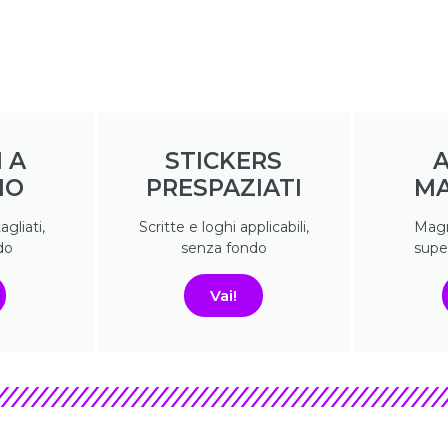
 A
STICKERS
A
IO
PRESPAZIATI
MA
agliati,
Scritte e loghi applicabili,
Magn
do
senza fondo
super
Vai!