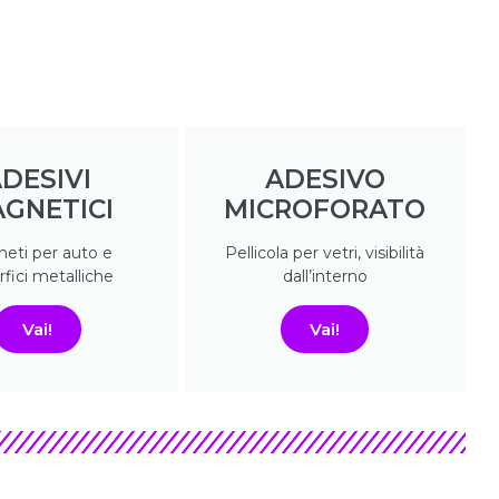
DESIVI
ADESIVO
GNETICI
MICROFORATO
eti per auto e
Pellicola per vetri, visibilità
fici metalliche
dall’interno
Vai!
Vai!