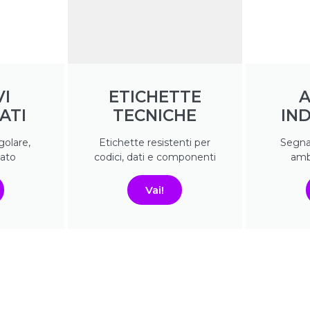
VI
ETICHETTE
A
ATI
TECNICHE
IND
olare,
Etichette resistenti per
Segnal
nato
codici, dati e componenti
amb
Vai!