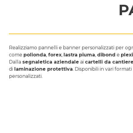
P
Realizziamo pannelli e banner personalizzati per ogni 
come
polionda
,
forex
,
lastra piuma
,
dibond
e
plex
Dalla
segnaletica aziendale
ai
cartelli da cantier
di
laminazione protettiva
. Disponibili in vari format
personalizzati.