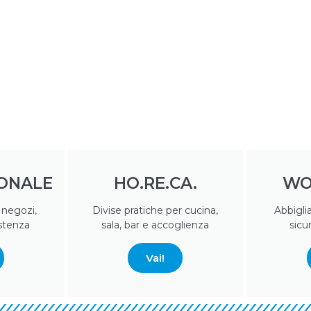
ONALE
HO.RE.CA.
WO
, negozi,
Divise pratiche per cucina,
Abbigli
istenza
sala, bar e accoglienza
sicu
Vai!