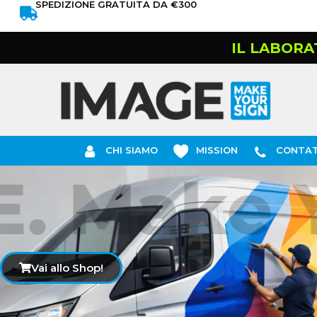
SPEDIZIONE GRATUITA DA €300
IL LABORA
CHI SIAMO
MISSION
CONTAT
 Make Yo
Vai allo Shop!