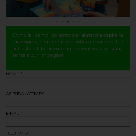
Compila i campi qui sotto per aiutarci a capire la
tua esigenza, prenderemo subito in carico la tua
richiesta e ti forniremo un preventivo su misura,
senza alcun impegno!
NOME
AZIENDA / ATTIVITA'
E-MAIL
TELEFONO