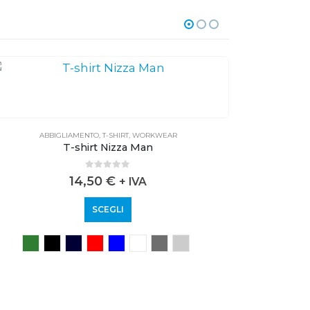
ABBIGLIAMENTO
,
T-SHIRT
,
WORKWEAR
A
T-shirt Nizza Man
0
out of 5
14,50
€
+ IVA
SCEGLI