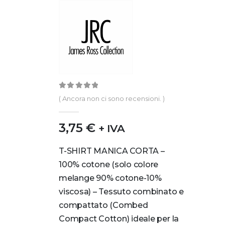
0
out of 5
( Ancora non ci sono recensioni. )
3,75
€
+ IVA
T-SHIRT MANICA CORTA –
100% cotone (solo colore
melange 90% cotone-10%
viscosa) – Tessuto combinato e
compattato (Combed
Compact Cotton) ideale per la