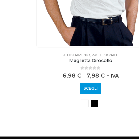
ABBIGLIAMENTO
,
PROFESSIONALE
Maglietta Girocollo
0
out of 5
6,98
€
-
7,98
€
+ IVA
SCEGLI