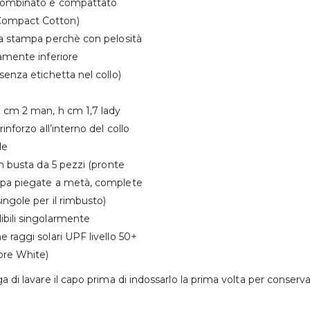
combinato e compattato
ompact Cotton)
la stampa perchè con pelosità
vamente inferiore
(senza etichetta nel collo)
h cm 2 man, h cm 1,7 lady
rinforzo all’interno del collo
le
 in busta da 5 pezzi (pronte
mpa piegate a metà, complete
singole per il rimbusto)
ibili singolarmente
e raggi solari UPF livello 50+
ore White)
ga di lavare il capo prima di indossarlo la prima volta per conserv