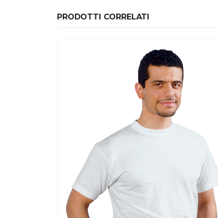
PRODOTTI CORRELATI
AR
y
A