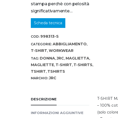
stampa perchè con pelosità
significativamente…
Scheda tecnica
998313-S
COD:
ABBIGLIAMENTO
CATEGORIE:
,
T-SHIRT
WORKWEAR
,
DONNA
JRC
MAGLIETTA
TAG:
,
,
,
MAGLIETTE
T-SHIRT
T-SHIRTS
,
,
,
TSHIRT
TSHIRTS
,
JRC
MARCHIO:
T-SHIRT 
DESCRIZIONE
– 100% co
(solo colo
INFORMAZIONI AGGIUNTIVE