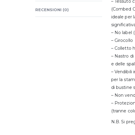
– Tessuto 
(Combed C
RECENSIONI (0)
ideale per 
significati
– No label 
– Girocollo
– Colletto 
– Nastro di 
e delle spal
– Vendibili
per la sta
di bustine 
– Non vend
– Protezion
(tranne col
N.B. Si pre