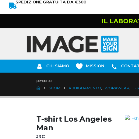
SPEDIZIONE GRATUITA DA €300
IL LABORA
CHI SIAMO
MISSION
CONTAT
percorso:
SHOP
ABBIGLIAMENTO
,
WORKWEAR
,
T-
T-shirt Los Angeles
Man
JRC