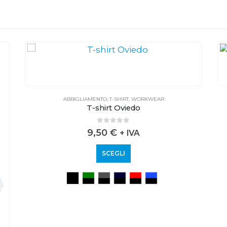
ABBIGLIAMENTO
,
T-SHIRT
,
WORKWEAR
T-shirt Oviedo
0
out of 5
9,50
€
+ IVA
SCEGLI