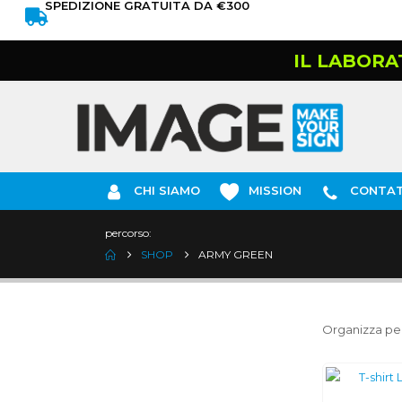
SPEDIZIONE GRATUITA DA €300
IL LABORA
CHI SIAMO
MISSION
CONTAT
percorso:
SHOP
ARMY GREEN
Organizza per