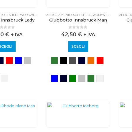
,
SOFT SHELL
,
WORKWEAR
ABBIGLIAMENTO
,
SOFT SHELL
,
WORKWEAR
ABBIGL
 Innsbruck Lady
Giubbotto Innsbruck Man
Gi
out of 5
0
out of 5
50
€
42,50
€
+ IVA
+ IVA
SCEGLI
SCEGLI