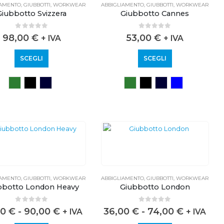
IAMENTO
,
GIUBBOTTI
,
WORKWEAR
ABBIGLIAMENTO
,
GIUBBOTTI
,
WORKWEAR
Giubbotto Svizzera
Giubbotto Cannes
0
out of 5
0
out of 5
98,00
€
53,00
€
+ IVA
+ IVA
SCEGLI
SCEGLI
IAMENTO
,
GIUBBOTTI
,
WORKWEAR
ABBIGLIAMENTO
,
GIUBBOTTI
,
WORKWEAR
bbotto London Heavy
Giubbotto London
0
out of 5
0
out of 5
50
€
-
90,00
€
36,00
€
-
74,00
€
+ IVA
+ IVA