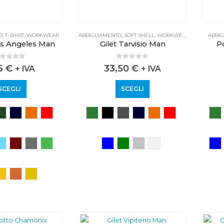
O
,
T-SHIRT
,
WORKWEAR
ABBIGLIAMENTO
,
SOFT SHELL
,
WORKWEAR
ABBI
os Angeles Man
Gilet Tarvisio Man
P
out of 5
0
out of 5
75
€
33,50
€
+ IVA
+ IVA
SCEGLI
SCEGLI