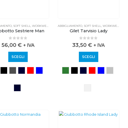
IAMENTO
,
SOFT SHELL
,
WORKWEAR
ABBIGLIAMENTO
,
SOFT SHELL
,
WORKWEAR
bbotto Sestriere Man
Gilet Tarvisio Lady
0
out of 5
0
out of 5
56,00
€
33,50
€
+ IVA
+ IVA
SCEGLI
SCEGLI