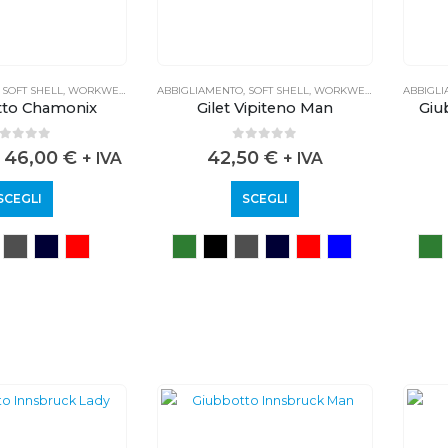
,
SOFT SHELL
,
WORKWEAR
ABBIGLIAMENTO
,
SOFT SHELL
,
WORKWEAR
ABBIGL
tto Chamonix
Gilet Vipiteno Man
Giu
out of 5
0
out of 5
46,00
€
42,50
€
+ IVA
+ IVA
SCEGLI
SCEGLI