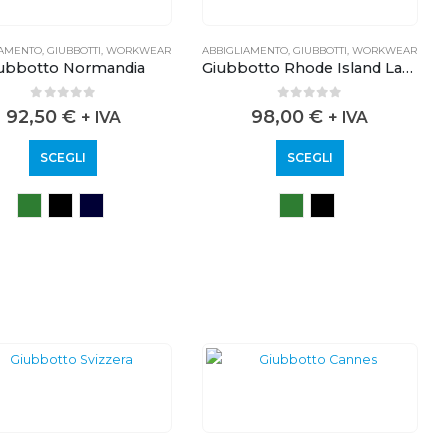
IAMENTO
,
GIUBBOTTI
,
WORKWEAR
ABBIGLIAMENTO
,
GIUBBOTTI
,
WORKWEAR
ubbotto Normandia
Giubbotto Rhode Island Lady
0
out of 5
0
out of 5
92,50
€
98,00
€
+ IVA
+ IVA
SCEGLI
SCEGLI