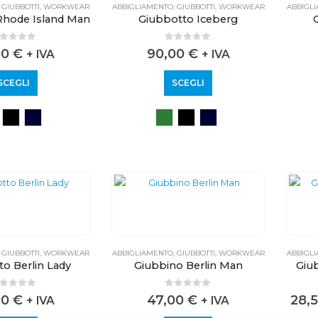
,
GIUBBOTTI
,
WORKWEAR
ABBIGLIAMENTO
,
GIUBBOTTI
,
WORKWEAR
ABBIGL
Rhode Island Man
Giubbotto Iceberg
out of 5
0
out of 5
00
€
90,00
€
+ IVA
+ IVA
SCEGLI
SCEGLI
,
GIUBBOTTI
,
WORKWEAR
ABBIGLIAMENTO
,
GIUBBOTTI
,
WORKWEAR
ABBIGL
o Berlin Lady
Giubbino Berlin Man
Giu
out of 5
0
out of 5
00
€
47,00
€
28,
+ IVA
+ IVA