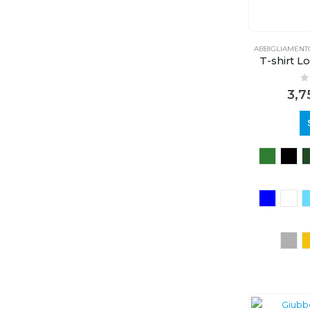
ABBIGLIAMENT
T-shirt L
0
3,