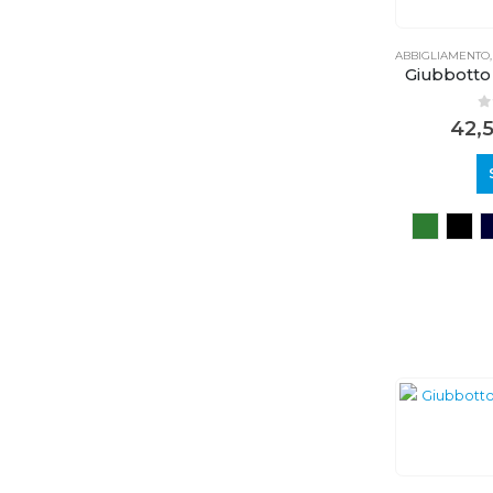
ABBIGLIAMENTO
Giubbotto
0
42,