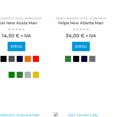
GLIAMENTO
,
POLO
,
WORKWEAR
ABBIGLIAMENTO
,
FELPE
,
WORKWEAR
olo New Aosta Man
Felpa New Atlanta Man
0
out of 5
0
out of 5
14,50
€
34,00
€
+ IVA
+ IVA
SCEGLI
SCEGLI