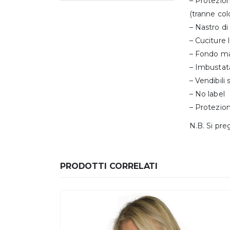
– Protezion
(tranne col
– Nastro di 
– Cuciture l
– Fondo ma
– Imbustat
– Vendibili
– No label
– Protezion
N.B. Si pre
PRODOTTI CORRELATI