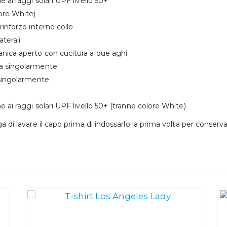
e ai raggi solari UPF livello 50+
ore White)
rinforzo interno collo
aterali
nica aperto con cucitura a due aghi
a singolarmente
 singolarmente
e ai raggi solari UPF livello 50+ (tranne colore White)
ga di lavare il capo prima di indossarlo la prima volta per conserv