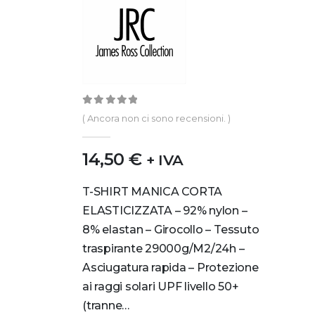
0
out of 5
( Ancora non ci sono recensioni. )
14,50
€
+ IVA
T-SHIRT MANICA CORTA
ELASTICIZZATA – 92% nylon –
8% elastan – Girocollo – Tessuto
traspirante 29000g/M2/24h –
Asciugatura rapida – Protezione
ai raggi solari UPF livello 50+
(tranne…