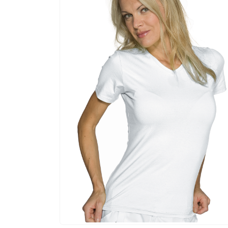
ABBIGLIAMENTO
,
T-SHIRT
,
WORKWEAR
T-shirt Los Angeles Lady
0
out of 5
3,50
€
-
3,75
€
+ IVA
SCEGLI