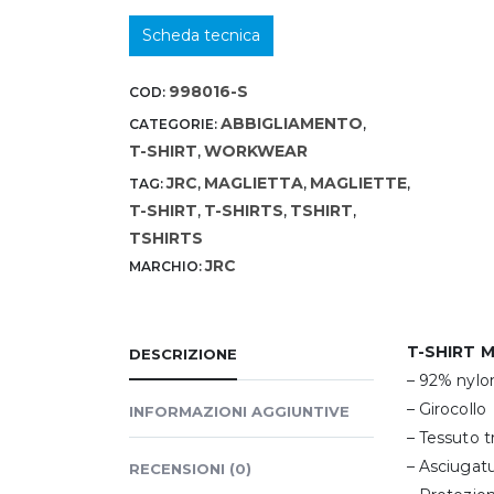
Scheda tecnica
998016-S
COD:
ABBIGLIAMENTO
CATEGORIE:
,
T-SHIRT
WORKWEAR
,
JRC
MAGLIETTA
MAGLIETTE
TAG:
,
,
,
T-SHIRT
T-SHIRTS
TSHIRT
,
,
,
TSHIRTS
JRC
MARCHIO:
T-SHIRT 
DESCRIZIONE
– 92% nylo
– Girocollo
INFORMAZIONI AGGIUNTIVE
– Tessuto 
– Asciugatu
RECENSIONI (0)