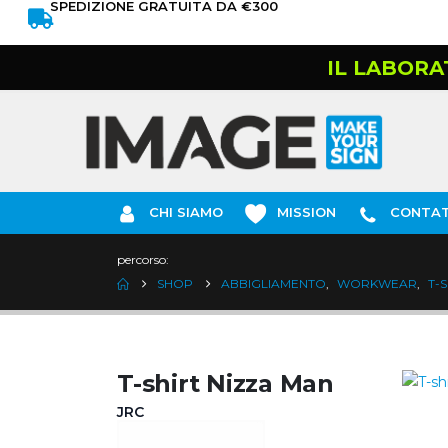
SPEDIZIONE GRATUITA DA €300
IL LABORA
CHI SIAMO
MISSION
CONTAT
percorso:
SHOP
ABBIGLIAMENTO
,
WORKWEAR
,
T-
T-shirt Nizza Man
JRC