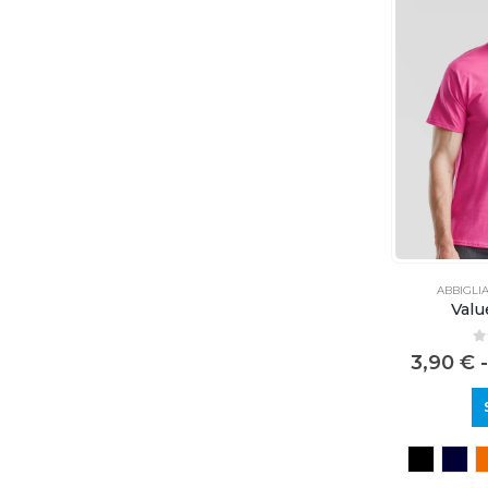
ABBIGLI
Valu
0
3,90
€
-