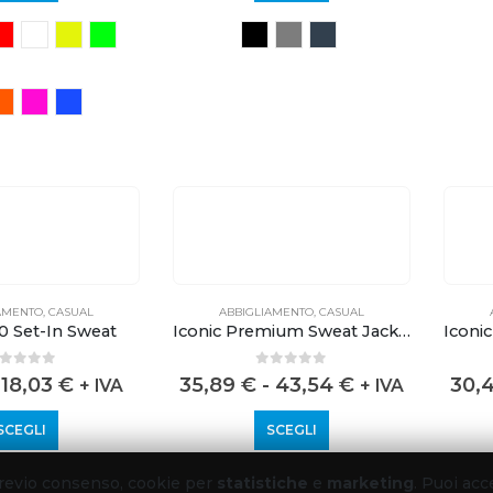
 previo consenso, cookie per
statistiche
e
marketing
. Puoi acc