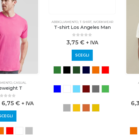
ABBIGLIAMENTO
,
T-SHIRT
,
WORKWEAR
T-shirt Los Angeles Man
0
out of 5
3,75
€
+ IVA
SCEGLI
AMENTO
,
CASUAL
eweight T
out of 5
6,75
€
6,
+ IVA
SCEGLI