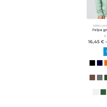
ABBIGLIA
Felpa gi
0
16,45
€