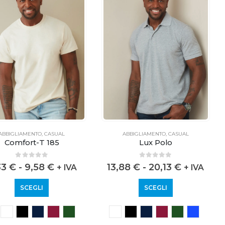
ABBIGLIAMENTO
,
CASUAL
ABBIGLIAMENTO
,
CASUAL
Lux Polo
Comfort-T 185
0
out of 5
0
out of 5
13,88
€
-
20,13
€
33
€
-
9,58
€
+ IVA
+ IVA
SCEGLI
SCEGLI