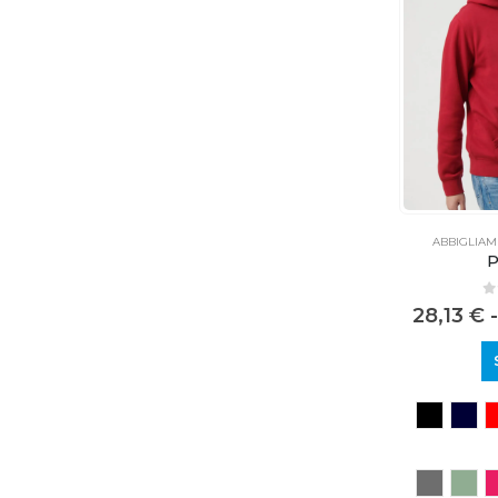
ABBIGLIA
P
0
28,13
€
-