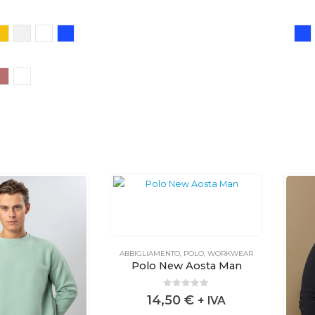
ABBIGLIAMENTO
,
POLO
,
WORKWEAR
Polo New Aosta Man
0
out of 5
14,50
€
+ IVA