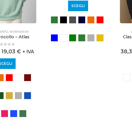
SCEGLI
MENTO
,
WORKWEAR
rocollo – Atlas
Clas
out of 5
-
19,03
€
38,
+ IVA
SCEGLI