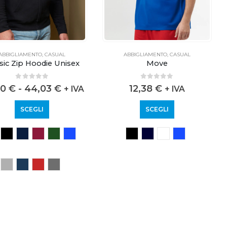
ABBIGLIAMENTO
,
CASUAL
ABBIGLIAMENTO
,
CASUAL
sic Zip Hoodie Unisex
Move
0
out of 5
0
out of 5
30
€
-
44,03
€
12,38
€
+ IVA
+ IVA
SCEGLI
SCEGLI