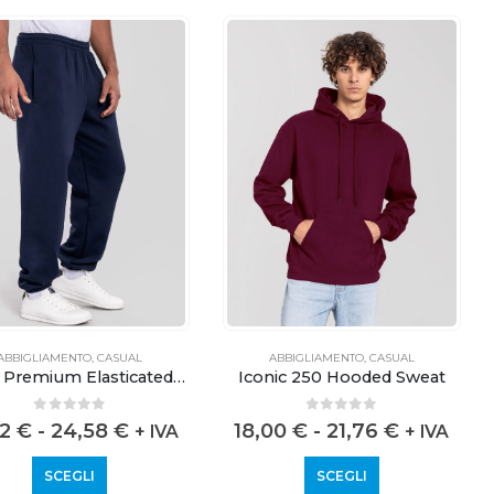
ABBIGLIAMENTO
,
CASUAL
ABBIGLIAMENTO
,
CASUAL
Iconic Premium Elasticated Cuff Jog Pants
Iconic 250 Hooded Sweat
0
out of 5
0
out of 5
52
€
-
24,58
€
18,00
€
-
21,76
€
+ IVA
+ IVA
SCEGLI
SCEGLI