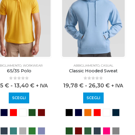
BIGLIAMENTO
,
WORKWEAR
ABBIGLIAMENTO
,
CASUAL
65/35 Polo
Classic Hooded Sweat
0
out of 5
0
out of 5
45
€
-
13,40
€
19,78
€
-
26,30
€
+ IVA
+ IVA
SCEGLI
SCEGLI