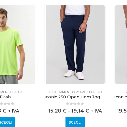
AMENTO
,
CASUAL
ABBIGLIAMENTO
,
CASUAL
,
SPORTIVO
Flash
Iconic 250 Open Hem Jog Pants
out of 5
0
out of 5
3
€
15,20
€
-
19,14
€
19,
+ IVA
+ IVA
SCEGLI
SCEGLI