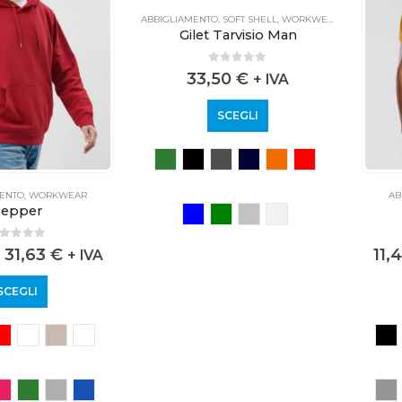
ABBIGLIAMENTO
,
SOFT SHELL
,
WORKWEAR
Gilet Tarvisio Man
0
out of 5
33,50
€
+ IVA
SCEGLI
MENTO
,
WORKWEAR
AB
epper
out of 5
31,63
€
11,
+ IVA
SCEGLI