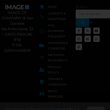
SHOP
Search
IMAGE OF
CONTATTI E
COMPANY di Vari
ASSISTENZA
Daniele
FAQ
Via Anticolana, 32
DOMANDE
– 03012 ANAGNI
FREQUENTI
(FR)
SPEDIZIONI E
P.IVA:
CONSEGNE
02504440609
METODI DI
PAGAMENTO
PRIVACY
POLICY
TERMINI E
CONDIZIONI
RESI E
RIMBORSI
COOKIE
POLICY
Utilizziamo cookie tecnici (sempre attivi) e,