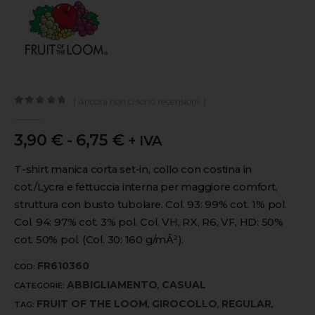
( Ancora non ci sono recensioni. )
0
out of 5
3,90
€
-
6,75
€
+ IVA
T-shirt manica corta set-in, collo con costina in
cot./Lycra e fettuccia interna per maggiore comfort,
struttura con busto tubolare. Col. 93: 99% cot. 1% pol.
Col. 94: 97% cot. 3% pol. Col. VH, RX, R6, VF, HD: 50%
cot. 50% pol. (Col. 30: 160 g/mÂ²).
FR610360
COD:
ABBIGLIAMENTO
CASUAL
CATEGORIE:
,
FRUIT OF THE LOOM
GIROCOLLO
REGULAR
TAG:
,
,
,