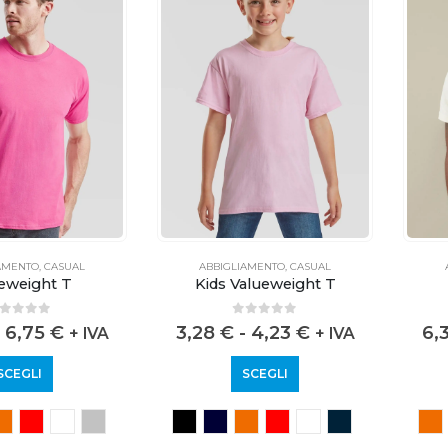
AMENTO
,
CASUAL
ABBIGLIAMENTO
,
CASUAL
eweight T
Kids Valueweight T
out of 5
0
out of 5
6,75
€
3,28
€
-
4,23
€
6,
+ IVA
+ IVA
SCEGLI
SCEGLI