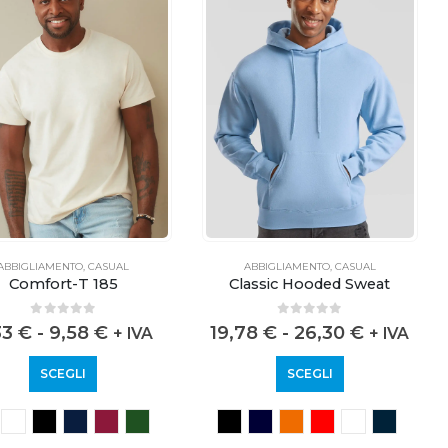
ABBIGLIAMENTO
,
CASUAL
ABBIGLIAMENTO
,
CASUAL
Classic Hooded Sweat
Comfort-T 185
0
out of 5
0
out of 5
19,78
€
-
26,30
€
33
€
-
9,58
€
+ IVA
+ IVA
SCEGLI
SCEGLI