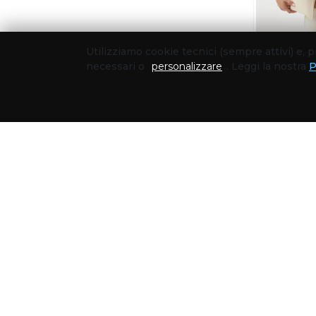
Utilizziamo cookie tecnici (sempre attivi) e,
necessari o
personalizzare
. Leggi la nostra
P
ABBIGLIAMEN
0
1,85
€
-