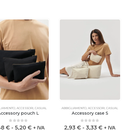
LIAMENTO
,
ACCESSORI
,
CASUAL
ABBIGLIAMENTO
,
ACCESSORI
,
CASUAL
Accessory pouch L
Accessory case S
0
out of 5
0
out of 5
48
€
-
5,20
€
2,93
€
-
3,33
€
+ IVA
+ IVA