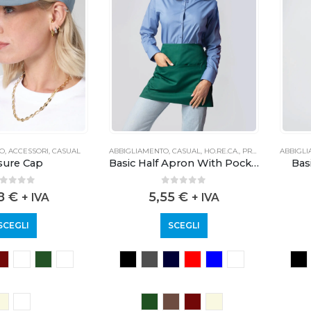
TO
,
ACCESSORI
,
CASUAL
ABBIGLIAMENTO
,
CASUAL
,
HO.RE.CA.
,
PROFESSIONALE
ABBIGL
sure Cap
Basic Half Apron With Pocket
Bas
out of 5
0
out of 5
78
€
5,55
€
+ IVA
+ IVA
SCEGLI
SCEGLI