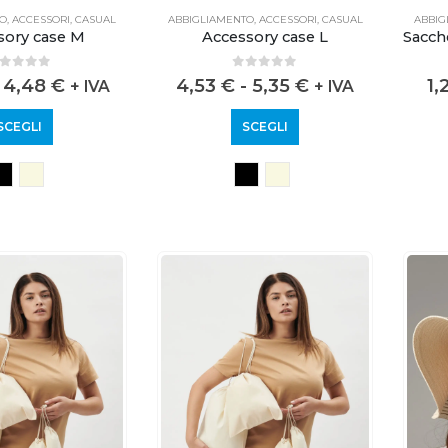
TO
,
ACCESSORI
,
CASUAL
ABBIGLIAMENTO
,
ACCESSORI
,
CASUAL
ABBIG
sory case M
Accessory case L
out of 5
0
out of 5
4,48
€
4,53
€
-
5,35
€
1,
+ IVA
+ IVA
SCEGLI
SCEGLI