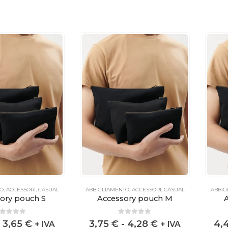
TO
,
ACCESSORI
,
CASUAL
ABBIGLIAMENTO
,
ACCESSORI
,
CASUAL
ABBIG
ory pouch S
Accessory pouch M
out of 5
0
out of 5
3,65
€
3,75
€
-
4,28
€
4,
+ IVA
+ IVA