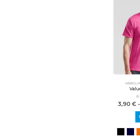
ABBIGLI
Valu
0
3,90
€
-