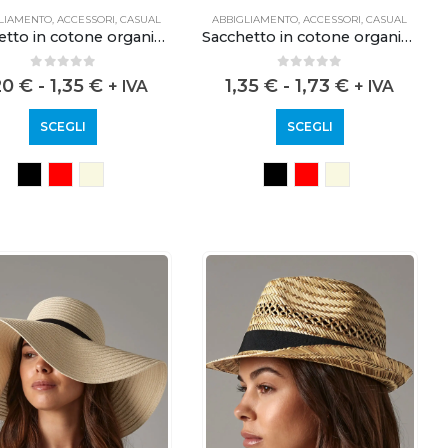
LIAMENTO
,
ACCESSORI
,
CASUAL
ABBIGLIAMENTO
,
ACCESSORI
,
CASUAL
Sacchetto in cotone organico XS
Sacchetto in cotone organico S
0
out of 5
0
out of 5
20
€
-
1,35
€
1,35
€
-
1,73
€
+ IVA
+ IVA
SCEGLI
SCEGLI