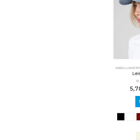
ABBIGLIAMEN
Lei
0
5,