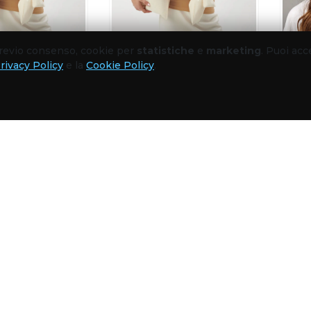
 previo consenso, cookie per
statistiche
e
marketing
. Puoi acc
rivacy Policy
e la
Cookie Policy
.
TO
,
ACCESSORI
,
CASUAL
ABBIGLIAMENTO
,
ACCESSORI
,
CASUAL
ABBIG
Sacchetto in cotone organico M
Sacchetto in cotone organico L
out of 5
0
out of 5
2,10
€
2,38
€
-
2,90
€
+ IVA
+ IVA
SCEGLI
SCEGLI