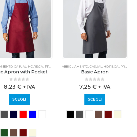
IAMENTO
,
CASUAL
,
HO.RE.CA.
,
PROFESSIONALE
ABBIGLIAMENTO
,
CASUAL
,
HO.RE.CA.
,
PROFESSIONALE
ic Apron with Pocket
Basic Apron
0
out of 5
0
out of 5
8,23
€
7,25
€
+ IVA
+ IVA
SCEGLI
SCEGLI