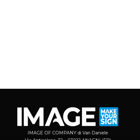
ABBIGLI
Slu
0
8,95
€
-