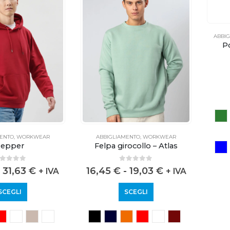
ABBI
P
MENTO
,
WORKWEAR
ABBIGLIAMENTO
,
WORKWEAR
epper
Felpa girocollo – Atlas
out of 5
0
out of 5
31,63
€
16,45
€
-
19,03
€
+ IVA
+ IVA
SCEGLI
SCEGLI