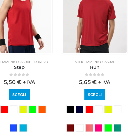
GLIAMENTO
,
CASUAL
,
SPORTIVO
ABBIGLIAMENTO
,
CASUAL
Step
Run
0
out of 5
0
out of 5
5,50
€
5,65
€
+ IVA
+ IVA
SCEGLI
SCEGLI