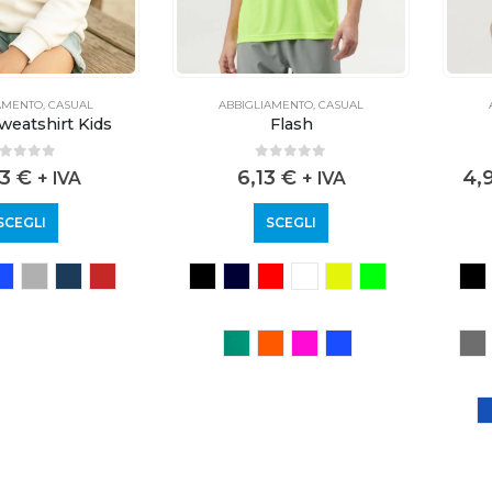
AMENTO
,
CASUAL
ABBIGLIAMENTO
,
CASUAL
Sweatshirt Kids
Flash
out of 5
0
out of 5
63
€
6,13
€
4,
+ IVA
+ IVA
SCEGLI
SCEGLI