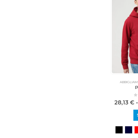
ABBIGLIA
P
0
28,13
€
-