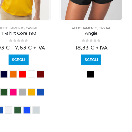
ABBIGLIAMENTO
,
CASUAL
ABBIGLIAMENTO
,
CASUAL
T-shirt Core 190
Angie
0
out of 5
0
out of 5
93
€
-
7,63
€
18,33
€
+ IVA
+ IVA
SCEGLI
SCEGLI