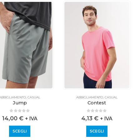
ABBIGLIAMENTO
,
CASUAL
ABBIGLIAMENTO
,
CASUAL
Jump
Contest
0
out of 5
0
out of 5
14,00
€
4,13
€
+ IVA
+ IVA
SCEGLI
SCEGLI