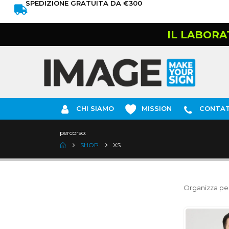
SPEDIZIONE GRATUITA DA €300
IL LABORA
CHI SIAMO
MISSION
CONTAT
percorso:
SHOP
XS
Organizza per