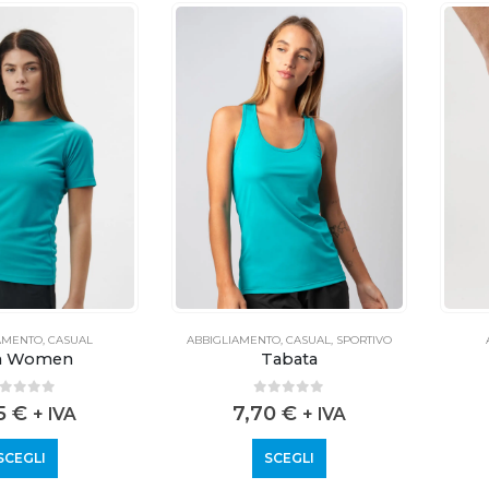
AMENTO
,
CASUAL
ABBIGLIAMENTO
,
CASUAL
,
SPORTIVO
n Women
Tabata
out of 5
0
out of 5
65
€
7,70
€
+ IVA
+ IVA
SCEGLI
SCEGLI