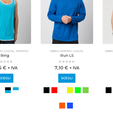
TO
,
CASUAL
,
SPORTIVO
ABBIGLIAMENTO
,
CASUAL
ABBI
Ring
Run LS
out of 5
0
out of 5
95
€
7,10
€
+ IVA
+ IVA
SCEGLI
SCEGLI