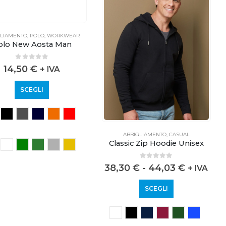
GLIAMENTO
,
POLO
,
WORKWEAR
olo New Aosta Man
0
out of 5
14,50
€
+ IVA
SCEGLI
ABBIGLIAMENTO
,
CASUAL
Classic Zip Hoodie Unisex
0
out of 5
38,30
€
-
44,03
€
+ IVA
SCEGLI