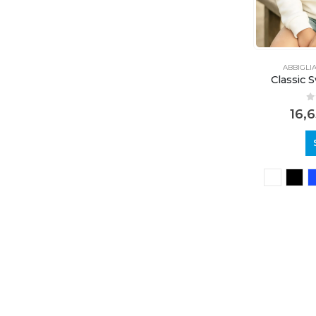
ABBIGLI
Classic 
0
16,