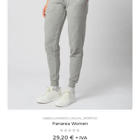
ABBIGLIAMENTO
,
CASUAL
,
SPORTIVO
Panarea Women
0
out of 5
29,20
€
+ IVA