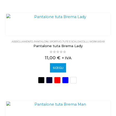
ABBIGLIAMENTO
,
PANTALONI
,
SPORTIVO
,
TUTE E SCALDACOLLI
,
WORKWEAR
Pantalone tuta Brema Lady
0
out of 5
11,00
€
+ IVA
SCEGLI