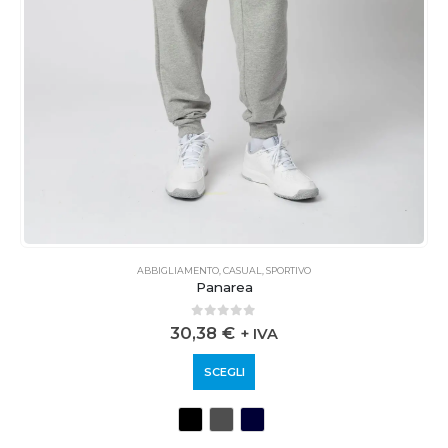
ABBIGLIAMENTO
,
CASUAL
,
SPORTIVO
Panarea
0
out of 5
30,38
€
+ IVA
SCEGLI