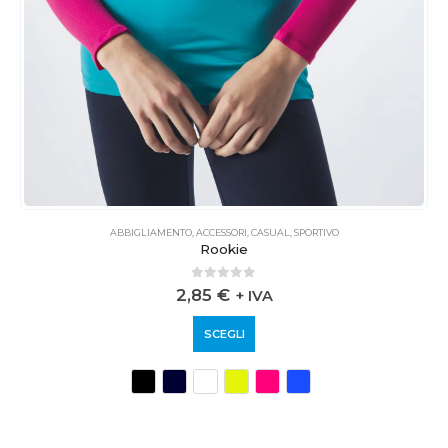
ABBIGLIAMENTO
,
ACCESSORI
,
CASUAL
,
SPORTIVO
Rookie
0
out of 5
2,85
€
+ IVA
SCEGLI