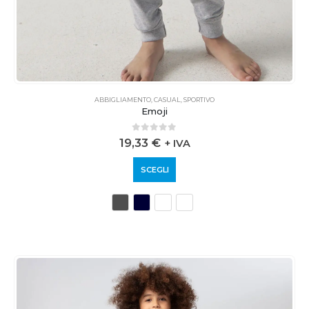
ABBIGLIAMENTO
,
CASUAL
,
SPORTIVO
Emoji
0
out of 5
19,33
€
+ IVA
SCEGLI