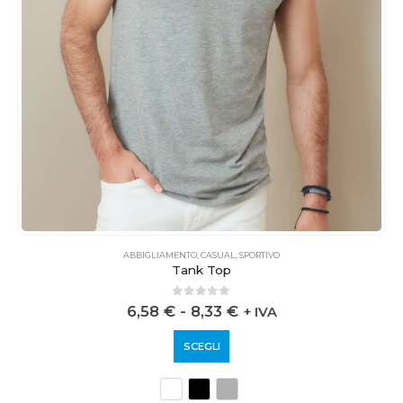
ABBIGLIAMENTO
,
CASUAL
,
SPORTIVO
Tank Top
0
out of 5
6,58
€
-
8,33
€
+ IVA
SCEGLI