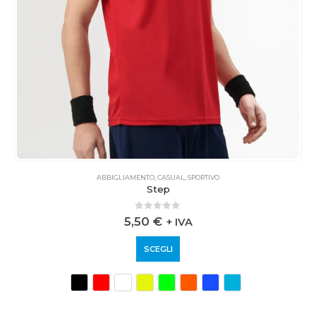
ABBIGLIAMENTO
,
CASUAL
,
SPORTIVO
Step
0
out of 5
5,50
€
+ IVA
SCEGLI