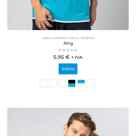
ABBIGLIAMENTO
,
CASUAL
,
SPORTIVO
Ring
0
out of 5
5,95
€
+ IVA
SCEGLI