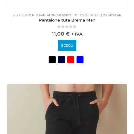
ABBIGLIAMENTO
,
PANTALONI
,
SPORTIVO
,
TUTE E SCALDACOLLI
,
WORKWEAR
Pantalone tuta Brema Man
0
out of 5
11,00
€
+ IVA
SCEGLI