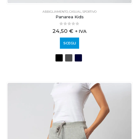
ABBIGLIAMENTO
,
CASUAL
,
SPORTIVO
Panarea Kids
0
out of 5
24,50
€
+ IVA
SCEGLI