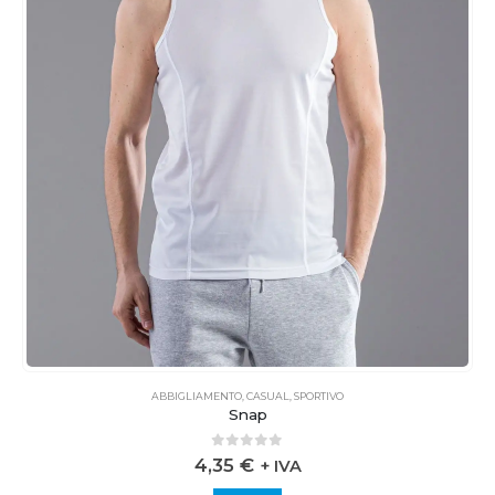
ABBIGLIAMENTO
,
CASUAL
,
SPORTIVO
Snap
0
out of 5
4,35
€
+ IVA