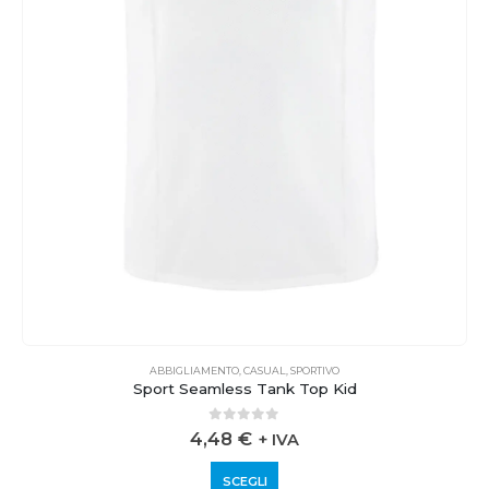
ABBIGLIAMENTO
,
CASUAL
,
SPORTIVO
Sport Seamless Tank Top Kid
0
out of 5
4,48
€
+ IVA
SCEGLI