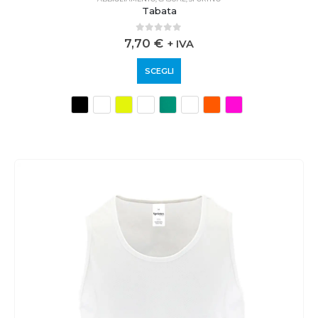
Tabata
0
out of 5
7,70
€
+ IVA
SCEGLI