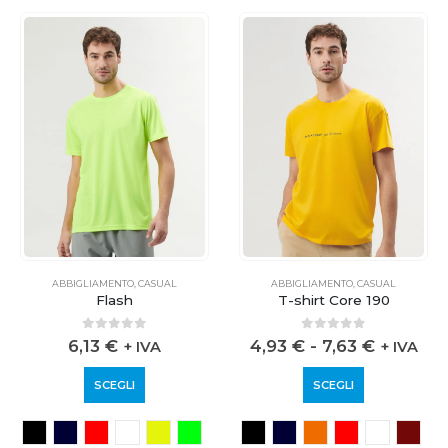
ABBIGLIAMENTO
,
CASUAL
ABBIGLIAMENTO
,
CASUAL
Flash
T-shirt Core 190
0
out of 5
0
out of 5
6,13
€
4,93
€
-
7,63
€
+ IVA
+ IVA
SCEGLI
SCEGLI