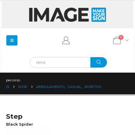
0
percorso:
SHOP
ABBIGLIAMENTO
,
CASUAL
,
SPORTIVO
Step
Black Spider