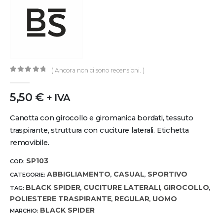
( Ancora non ci sono recensioni. )
0
out of 5
5,50
€
+ IVA
Canotta con girocollo e giromanica bordati, tessuto
traspirante, struttura con cuciture laterali. Etichetta
removibile.
SP103
COD:
ABBIGLIAMENTO
CASUAL
SPORTIVO
CATEGORIE:
,
,
BLACK SPIDER
CUCITURE LATERALI
GIROCOLLO
TAG:
,
,
,
POLIESTERE TRASPIRANTE
REGULAR
UOMO
,
,
BLACK SPIDER
MARCHIO: