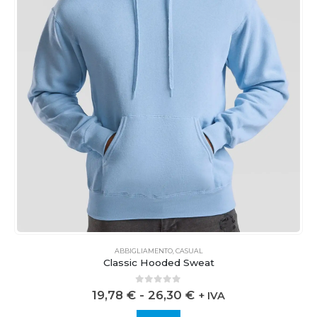
ABBIGLIAMENTO
,
CASUAL
Classic Hooded Sweat
0
out of 5
19,78
€
-
26,30
€
+ IVA