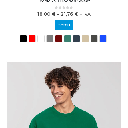
Iconic 250 Hooded Sweat
0
out of 5
18,00
€
-
21,76
€
+ IVA
SCEGLI