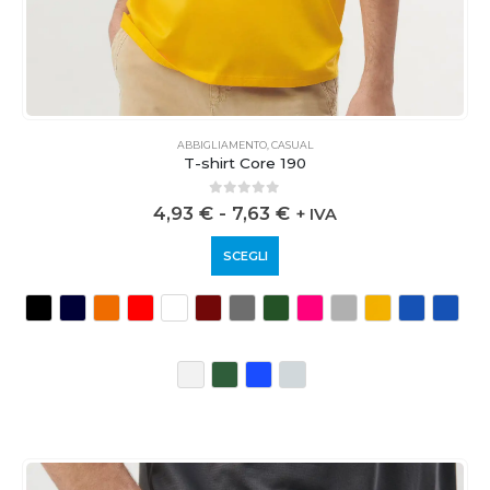
ABBIGLIAMENTO
,
CASUAL
T-shirt Core 190
0
out of 5
4,93
€
-
7,63
€
+ IVA
SCEGLI