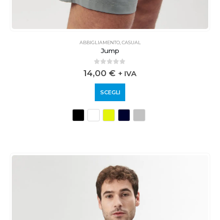
ABBIGLIAMENTO
,
CASUAL
Jump
0
out of 5
14,00
€
+ IVA
SCEGLI