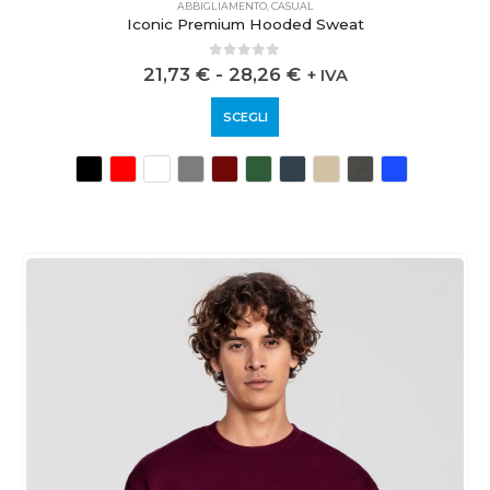
ABBIGLIAMENTO
,
CASUAL
Iconic Premium Hooded Sweat
0
out of 5
21,73
€
-
28,26
€
+ IVA
SCEGLI