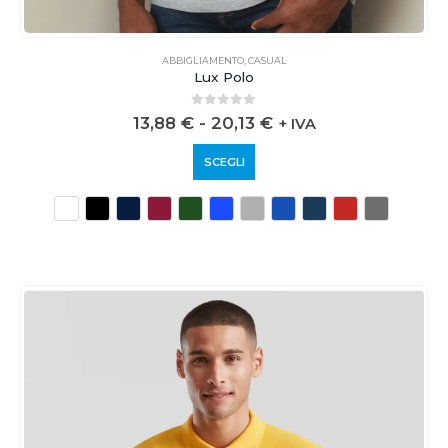
ABBIGLIAMENTO
,
CASUAL
Lux Polo
0
out of 5
13,88
€
-
20,13
€
+ IVA
SCEGLI