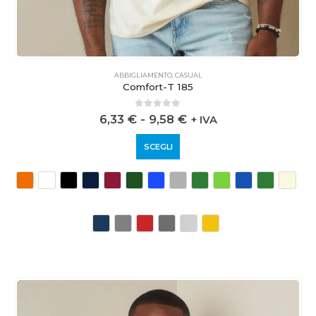
ABBIGLIAMENTO
,
CASUAL
Comfort-T 185
0
out of 5
6,33
€
-
9,58
€
+ IVA
SCEGLI