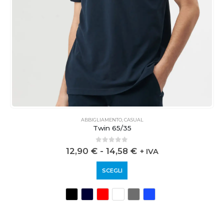
ABBIGLIAMENTO
,
CASUAL
Twin 65/35
0
out of 5
12,90
€
-
14,58
€
+ IVA
SCEGLI