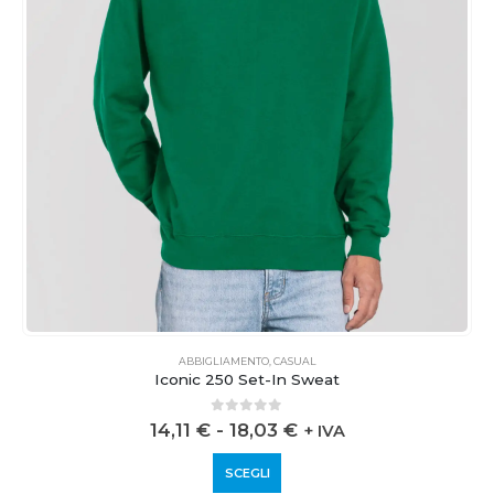
ABBIGLIAMENTO
,
CASUAL
Iconic 250 Set-In Sweat
0
out of 5
14,11
€
-
18,03
€
+ IVA
SCEGLI