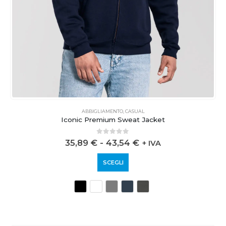
ABBIGLIAMENTO
,
CASUAL
Iconic Premium Sweat Jacket
0
out of 5
35,89
€
-
43,54
€
+ IVA
SCEGLI