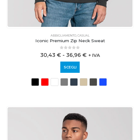
ABBIGLIAMENTO
,
CASUAL
Iconic Premium Zip Neck Sweat
0
out of 5
30,43
€
-
36,96
€
+ IVA
SCEGLI