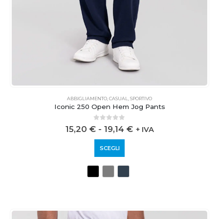
ABBIGLIAMENTO
,
CASUAL
,
SPORTIVO
Iconic 250 Open Hem Jog Pants
0
out of 5
15,20
€
-
19,14
€
+ IVA
SCEGLI