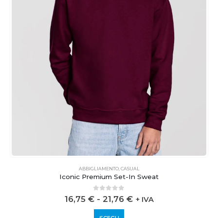
ABBIGLIAMENTO
,
CASUAL
Iconic Premium Set-In Sweat
0
out of 5
16,75
€
-
21,76
€
+ IVA