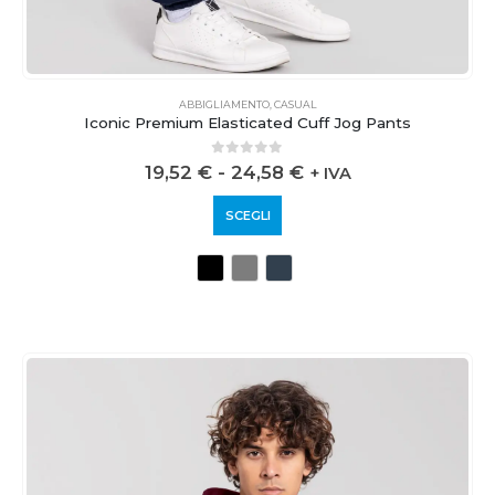
ABBIGLIAMENTO
,
CASUAL
Iconic Premium Elasticated Cuff Jog Pants
0
out of 5
19,52
€
-
24,58
€
+ IVA
SCEGLI