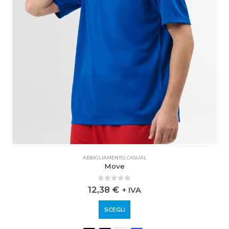
ABBIGLIAMENTO
,
CASUAL
Move
0
out of 5
12,38
€
+ IVA
SCEGLI