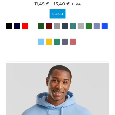
0
out of 5
11,45
€
-
13,40
€
+ IVA
SCEGLI