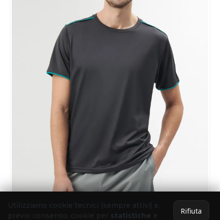
Utilizziamo cookie tecnici (sempre attivi) e,
Rifiuta
ABBIGLIAMENTO
,
CASUAL
previo consenso, cookie per
statistiche
e
Stage