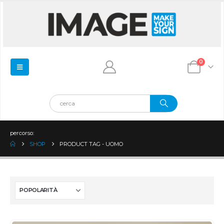
0
percorso:
SHOP
PRODUCT TAG -
UOMO