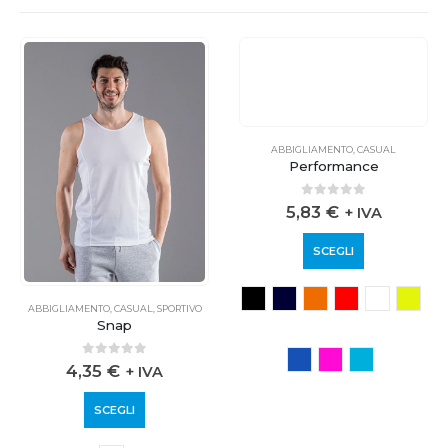
ABBIGLIAMENTO
,
CASUAL
,
SPORTIVO
ABBIGLIAMENTO
,
CASUAL
Snap
Performance
0
out of 5
0
out of 5
4,35
€
5,83
€
+ IVA
+ IVA
SCEGLI
SCEGLI