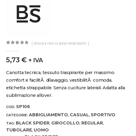
( Ancora non ci sono recensioni. )
0
out of 5
5,73
€
+ IVA
Canotta tecnica, tessuto traspirante per massimo
comfort e facilitÃ dilavaggio, vestibilitÃ comoda,
etichetta strappabile. Senza cuciture laterali. Adatta alla
sublimazione allover.
SP106
COD:
ABBIGLIAMENTO
CASUAL
SPORTIVO
CATEGORIE:
,
,
BLACK SPIDER
GIROCOLLO
REGULAR
TAG:
,
,
,
TUBOLARE
UOMO
,