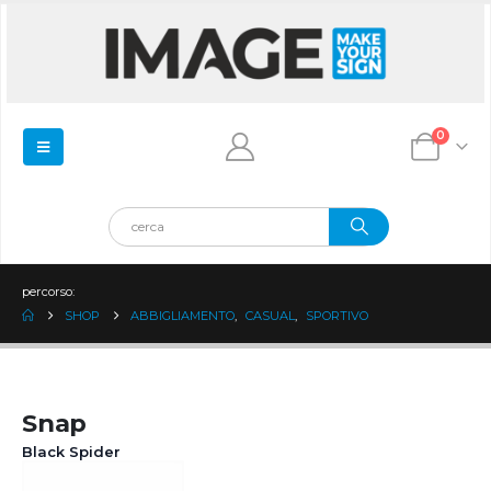
0
percorso:
SHOP
ABBIGLIAMENTO
,
CASUAL
,
SPORTIVO
Snap
Black Spider