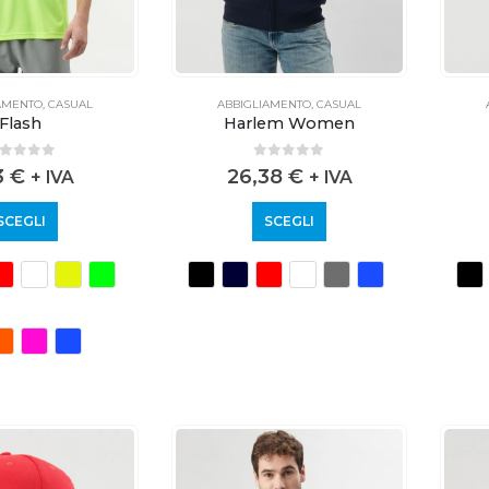
AMENTO
,
CASUAL
ABBIGLIAMENTO
,
CASUAL
Flash
Harlem Women
out of 5
0
out of 5
3
€
26,38
€
+ IVA
+ IVA
SCEGLI
SCEGLI