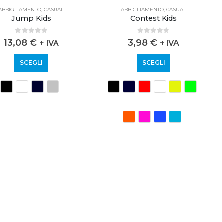
ABBIGLIAMENTO
,
CASUAL
ABBIGLIAMENTO
,
CASUAL
Jump Kids
Contest Kids
0
out of 5
0
out of 5
13,08
€
3,98
€
+ IVA
+ IVA
SCEGLI
SCEGLI