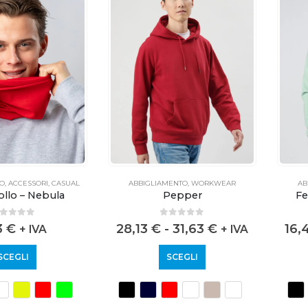
TO
,
ACCESSORI
,
CASUAL
ABBIGLIAMENTO
,
WORKWEAR
AB
ollo – Nebula
Pepper
Fe
out of 5
0
out of 5
3
€
28,13
€
-
31,63
€
16,
+ IVA
+ IVA
SCEGLI
SCEGLI