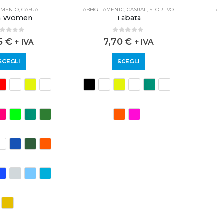
AMENTO
,
CASUAL
ABBIGLIAMENTO
,
CASUAL
,
SPORTIVO
n Women
Tabata
out of 5
0
out of 5
65
€
7,70
€
+ IVA
+ IVA
SCEGLI
SCEGLI