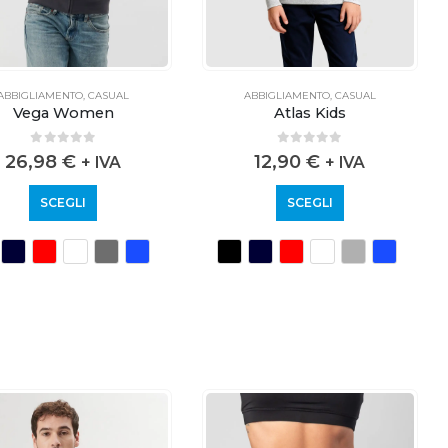
ABBIGLIAMENTO
,
CASUAL
ABBIGLIAMENTO
,
CASUAL
Vega Women
Atlas Kids
0
out of 5
0
out of 5
26,98
€
12,90
€
+ IVA
+ IVA
SCEGLI
SCEGLI