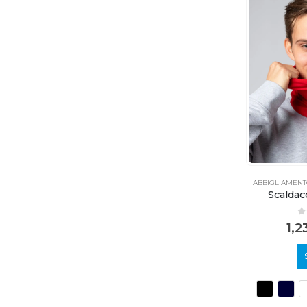
ABBIGLIAMEN
Scaldac
0
1,2