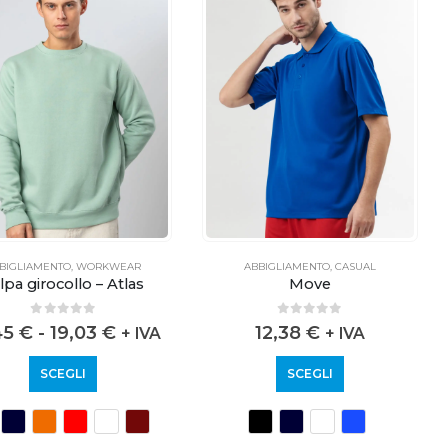
BIGLIAMENTO
,
WORKWEAR
ABBIGLIAMENTO
,
CASUAL
lpa girocollo – Atlas
Move
0
out of 5
0
out of 5
45
€
-
19,03
€
12,38
€
+ IVA
+ IVA
SCEGLI
SCEGLI