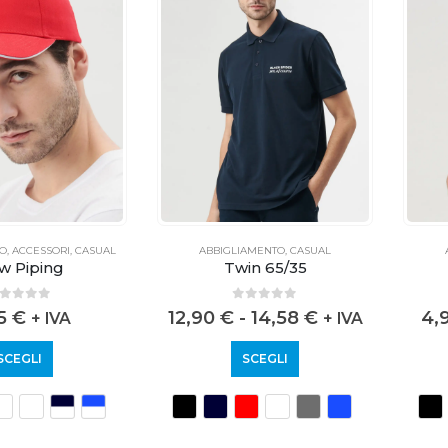
TO
,
ACCESSORI
,
CASUAL
ABBIGLIAMENTO
,
CASUAL
w Piping
Twin 65/35
out of 5
0
out of 5
35
€
12,90
€
-
14,58
€
4,
+ IVA
+ IVA
SCEGLI
SCEGLI