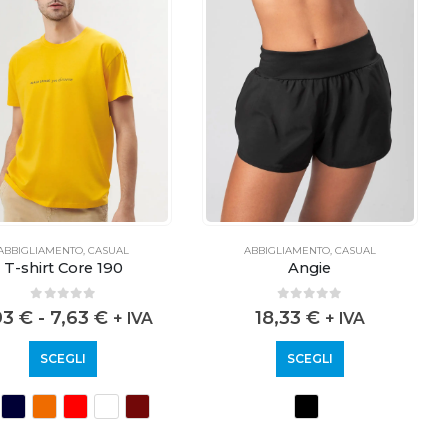
ABBIGLIAMENTO
,
CASUAL
ABBIGLIAMENTO
,
CASUAL
T-shirt Core 190
Angie
0
out of 5
0
out of 5
93
€
-
7,63
€
18,33
€
+ IVA
+ IVA
SCEGLI
SCEGLI