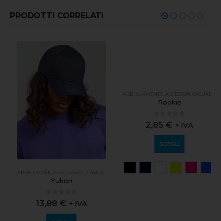
PRODOTTI CORRELATI
ABBIGLIAMENTO
,
ACCESSORI
,
CASUAL
ABBIGLIAMENTO
,
ACCESSORI
,
CASUAL
,
SPOR
Yukon
Rookie
0
out of 5
0
out of 5
13,88
€
2,85
€
+ IVA
+ IVA