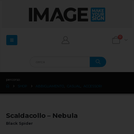
0
percorso:
SHOP
ABBIGLIAMENTO
,
CASUAL
,
ACCESSORI
Scaldacollo – Nebula
Black Spider