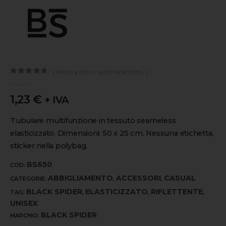
( Ancora non ci sono recensioni. )
0
out of 5
1,23
€
+ IVA
Tubulare multifunzione in tessuto seameless
elasticizzato. Dimensioni: 50 x 25 cm. Nessuna etichetta,
sticker nella polybag.
BS650
COD:
ABBIGLIAMENTO
ACCESSORI
CASUAL
CATEGORIE:
,
,
BLACK SPIDER
ELASTICIZZATO
RIFLETTENTE
TAG:
,
,
,
UNISEX
BLACK SPIDER
MARCHIO: