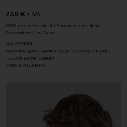
0
out of 5
2,58
€
+ IVA
100% poliestere riciclato. Scaldacollo multiuso.
Dimensioni: 49 x 25 cm.
ATFRBS
COD:
ABBIGLIAMENTO
ACCESSORI
CASUAL
CATEGORIE:
,
,
ATLANTIS
UNISEX
TAG:
,
ATLANTIS
MARCHIO: