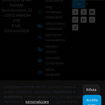
ASSISTENZA
Daniele
FAQ
Via Anticolana, 32
DOMANDE
– 03012 ANAGNI
FREQUENTI
(FR)
SPEDIZIONI E
P.IVA:
CONSEGNE
02504440609
METODI DI
PAGAMENTO
PRIVACY
POLICY
TERMINI E
CONDIZIONI
RESI E
RIMBORSI
COOKIE
POLICY
Utilizziamo cookie tecnici (sempre attivi) e,
Rifiuta
previo consenso, cookie per
statistiche
e
marketing
. Puoi accettare tutto, rifiutare i non
Accetta
necessari o
personalizzare
. Leggi la nostra