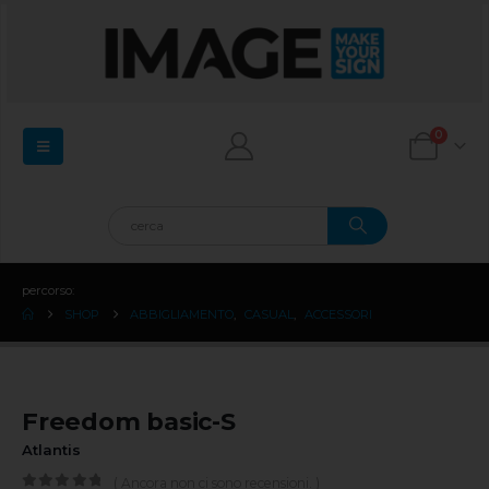
0
percorso:
SHOP
ABBIGLIAMENTO
,
CASUAL
,
ACCESSORI
Freedom basic-S
Atlantis
( Ancora non ci sono recensioni. )