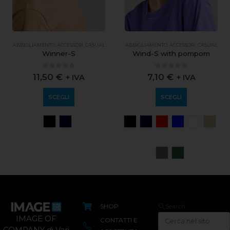
ABBIGLIAMENTO
,
ACCESSORI
,
CASUAL
ABBIGLIAMENTO
,
ACCESSORI
,
CASUAL
Winner-S
Wind-S with pompom
0
out of 5
0
out of 5
11,50
€
7,10
€
+ IVA
+ IVA
SCEGLI
SCEGLI
SHOP
Search
IMAGE OF
CONTATTI E
COMPANY di Vari