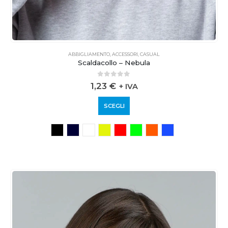
ABBIGLIAMENTO
,
ACCESSORI
,
CASUAL
Scaldacollo – Nebula
0
out of 5
1,23
€
+ IVA
SCEGLI