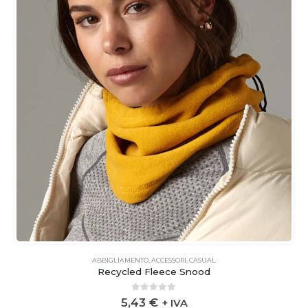
ABBIGLIAMENTO
,
ACCESSORI
,
CASUAL
Recycled Fleece Snood
0
out of 5
5,43
€
+ IVA