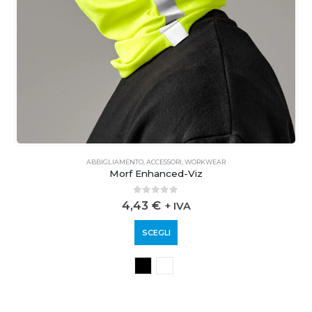
ABBIGLIAMENTO
,
ACCESSORI
,
WORKWEAR
Morf Enhanced-Viz
0
out of 5
4,43
€
+ IVA
SCEGLI