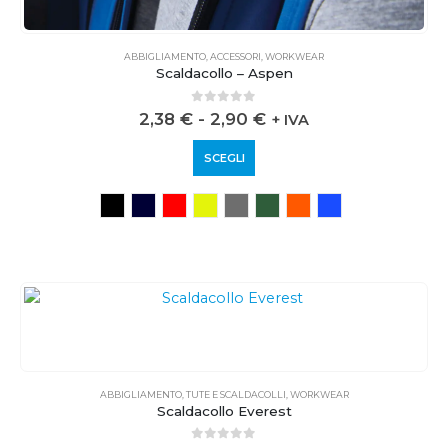
ABBIGLIAMENTO
,
ACCESSORI
,
WORKWEAR
Scaldacollo – Aspen
0
out of 5
2,38
€
-
2,90
€
+ IVA
SCEGLI
ABBIGLIAMENTO
,
TUTE E SCALDACOLLI
,
WORKWEAR
Scaldacollo Everest