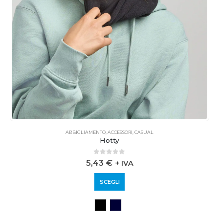
ABBIGLIAMENTO
,
ACCESSORI
,
CASUAL
Hotty
0
out of 5
5,43
€
+ IVA
SCEGLI