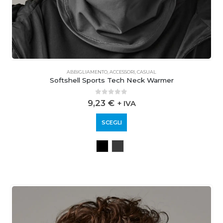
ABBIGLIAMENTO
,
ACCESSORI
,
CASUAL
Softshell Sports Tech Neck Warmer
0
out of 5
9,23
€
+ IVA
SCEGLI