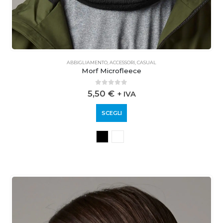
ABBIGLIAMENTO
,
ACCESSORI
,
CASUAL
Morf Microfleece
0
out of 5
5,50
€
+ IVA
SCEGLI