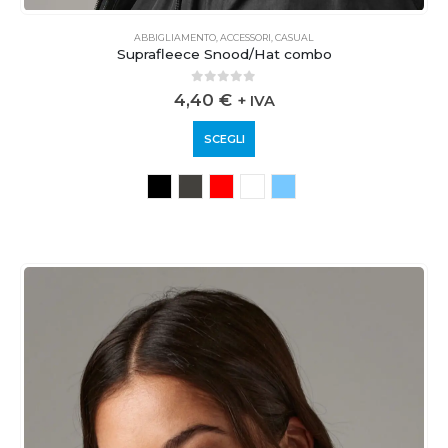
ABBIGLIAMENTO
,
ACCESSORI
,
CASUAL
Suprafleece Snood/Hat combo
0
out of 5
4,40
€
+ IVA
SCEGLI