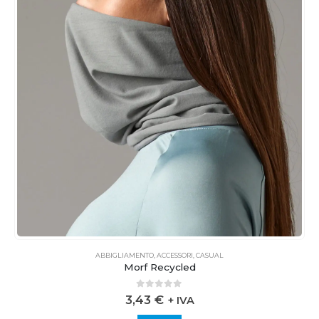
ABBIGLIAMENTO
,
ACCESSORI
,
CASUAL
Morf Recycled
0
out of 5
3,43
€
+ IVA