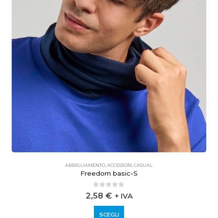
ABBIGLIAMENTO
,
ACCESSORI
,
CASUAL
Freedom basic-S
0
out of 5
2,58
€
+ IVA
SCEGLI