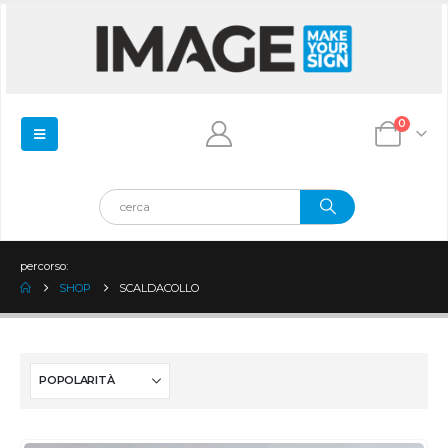
0
percorso:
SHOP
SCALDACOLLO