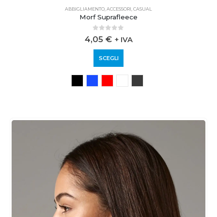
ABBIGLIAMENTO
,
ACCESSORI
,
CASUAL
Morf Suprafleece
0
out of 5
4,05
€
+ IVA
SCEGLI