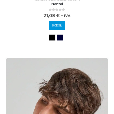
Nantai
0
out of 5
21,08
€
+ IVA
SCEGLI