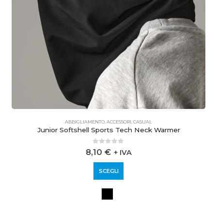
ABBIGLIAMENTO
,
ACCESSORI
,
CASUAL
Junior Softshell Sports Tech Neck Warmer
0
out of 5
8,10
€
+ IVA
SCEGLI