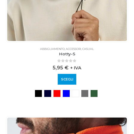
ABBIGLIAMENTO
,
ACCESSORI
,
CASUAL
Hotty-S
0
out of 5
5,95
€
+ IVA
SCEGLI