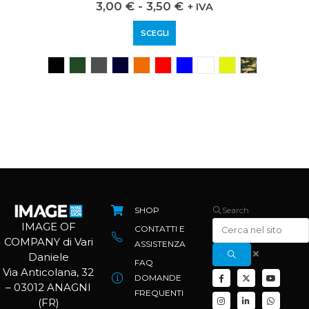
0
out of 5
3,00
€
-
3,50
€
+ IVA
SCEGLI
SHOP
Search
IMAGE OF
CONTATTI E
COMPANY di Vari
ASSISTENZA
Daniele
FAQ
Via Anticolana, 32
DOMANDE
– 03012 ANAGNI
FREQUENTI
(FR)