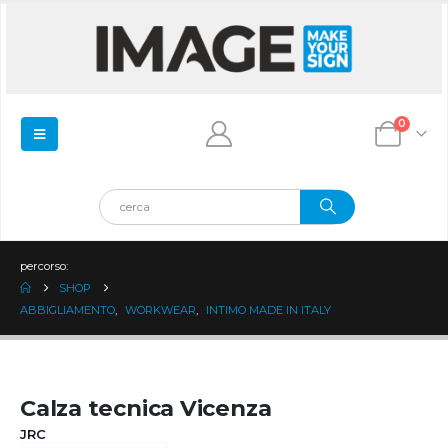
0
percorso:
SHOP
ABBIGLIAMENTO
,
WORKWEAR
,
INTIMO MADE IN ITALY
Calza tecnica Vicenza
JRC