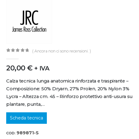
( Ancora non ci sono recensioni. )
0
out of 5
20,00
€
+ IVA
Calza tecnica lunga anatomica rinforzata e traspirante –
Composizione: 50% Dryarn, 27% Prolen, 20% Nylon 3%
Lycra – Altezza cm. 45 – Rinforzo protettivo anti-usura su
plantare, punta,…
Scheda tecnica
989871-S
COD: