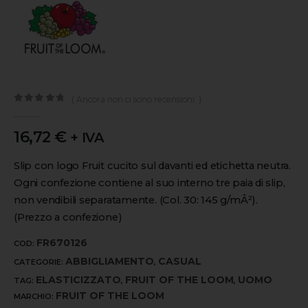
( Ancora non ci sono recensioni. )
0
out of 5
16,72
€
+ IVA
Slip con logo Fruit cucito sul davanti ed etichetta neutra.
Ogni confezione contiene al suo interno tre paia di slip,
non vendibili separatamente. (Col. 30: 145 g/mÂ²).
(Prezzo a confezione)
FR670126
COD:
ABBIGLIAMENTO
CASUAL
CATEGORIE:
,
ELASTICIZZATO
FRUIT OF THE LOOM
UOMO
TAG:
,
,
FRUIT OF THE LOOM
MARCHIO: