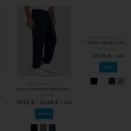
ABBIGLIAMENTO
,
CASUAL
ABBIGLIAMENTO
,
CASUAL
Iconic Premium Elasticated Cuff Jog Pants
Classic Boxer 2 Pack
0
out of 5
0
out of 5
19,52
€
-
24,58
€
20,05
€
+ IVA
+ IVA
SCEGLI
SCEGLI