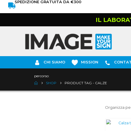
SPEDIZIONE GRATUITA DA €300
IL LABORA
CHI SIAMO
MISSION
CONTAT
percorso:
SHOP
PRODUCT TAG -
CALZE
Organizza per