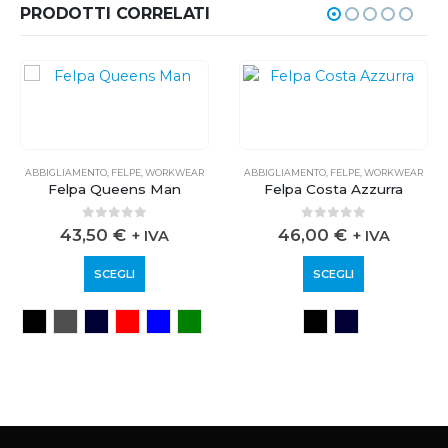
PRODOTTI CORRELATI
ABBIGLIAMENTO
,
FELPE
,
WORKWEAR
ABBIGLIAMENTO
,
FELPE
,
WORKWEAR
Felpa Queens Man
Felpa Costa Azzurra
0
out of 5
0
out of 5
43,50
€
46,00
€
+ IVA
+ IVA
SCEGLI
SCEGLI