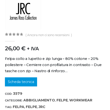
( Ancora non ci sono recensioni. )
0
out of 5
26,00
€
+ IVA
Felpa collo a lupetto e zip lunga – 80% cotone – 20%
poliestere – Cerniere con profilatura in contrasto – Due
tasche con zip – Nastro di rinforzo…
Scheda tecnica
3579
COD:
ABBIGLIAMENTO
FELPE
WORKWEAR
CATEGORIE:
,
,
FELPA
FELPE
JRC
TAG:
,
,