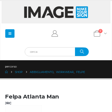
0
percorso:
SHOP
ABBIGLIAMENTO
,
WORKWEAR
,
FELPE
Felpa Atlanta Man
JRC