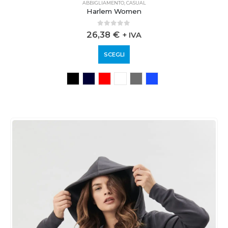
ABBIGLIAMENTO
,
CASUAL
Harlem Women
0
out of 5
26,38
€
+ IVA
SCEGLI