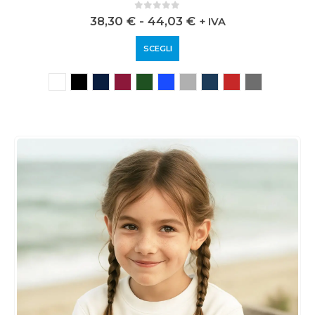
0
out of 5
38,30
€
-
44,03
€
+ IVA
SCEGLI