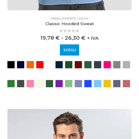
ABBIGLIAMENTO
,
CASUAL
Classic Hooded Sweat
0
out of 5
19,78
€
-
26,30
€
+ IVA
SCEGLI