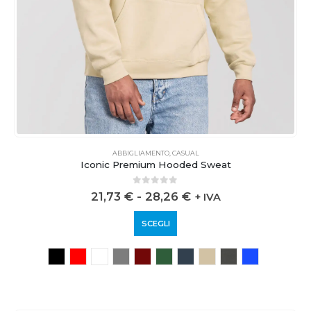
ABBIGLIAMENTO
,
CASUAL
Iconic Premium Hooded Sweat
0
out of 5
21,73
€
-
28,26
€
+ IVA
SCEGLI