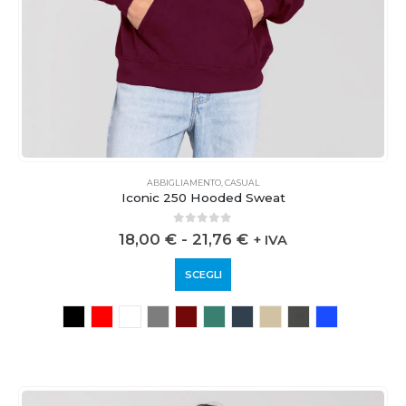
ABBIGLIAMENTO
,
CASUAL
Iconic 250 Hooded Sweat
0
out of 5
18,00
€
-
21,76
€
+ IVA
SCEGLI