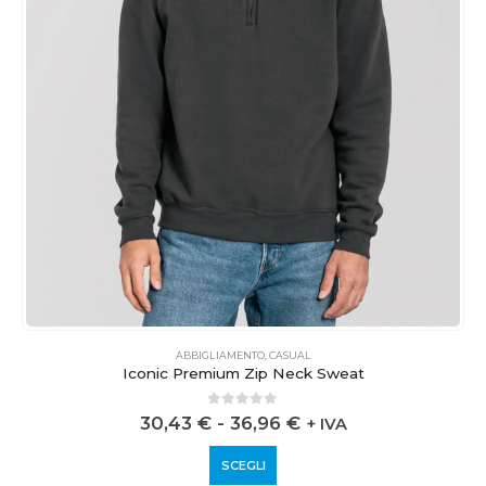
ABBIGLIAMENTO
,
CASUAL
Iconic Premium Zip Neck Sweat
0
out of 5
30,43
€
-
36,96
€
+ IVA
SCEGLI