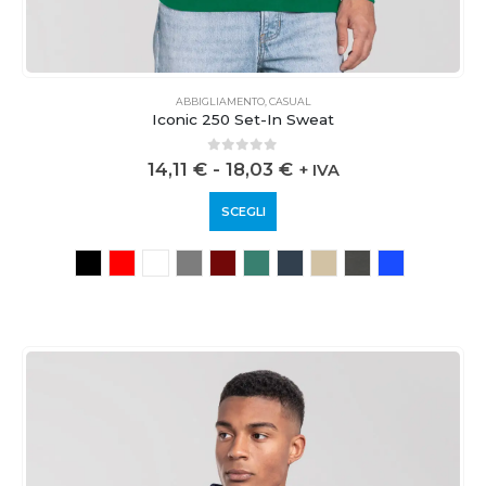
ABBIGLIAMENTO
,
CASUAL
Iconic 250 Set-In Sweat
0
out of 5
14,11
€
-
18,03
€
+ IVA
SCEGLI