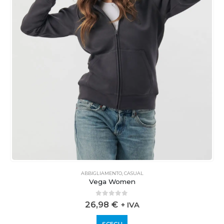
ABBIGLIAMENTO
,
CASUAL
Vega Women
0
out of 5
26,98
€
+ IVA