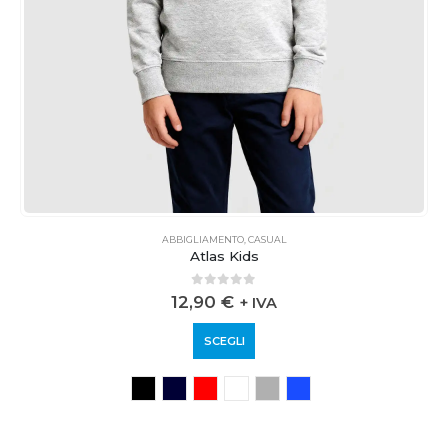
ABBIGLIAMENTO
,
CASUAL
Atlas Kids
0
out of 5
12,90
€
+ IVA
SCEGLI