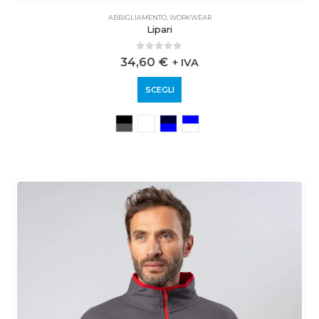
ABBIGLIAMENTO
,
WORKWEAR
Lipari
0
out of 5
34,60
€
+ IVA
SCEGLI