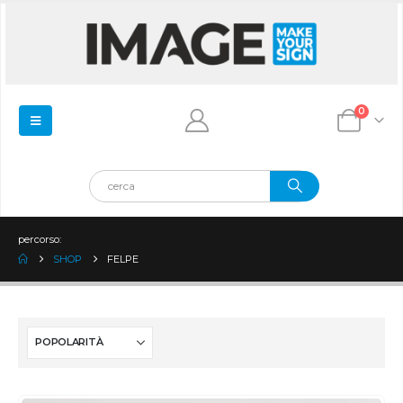
0
percorso:
SHOP
FELPE