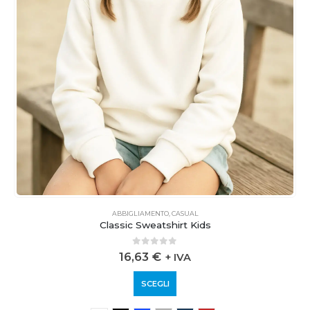
ABBIGLIAMENTO
,
CASUAL
Classic Sweatshirt Kids
0
out of 5
16,63
€
+ IVA
SCEGLI