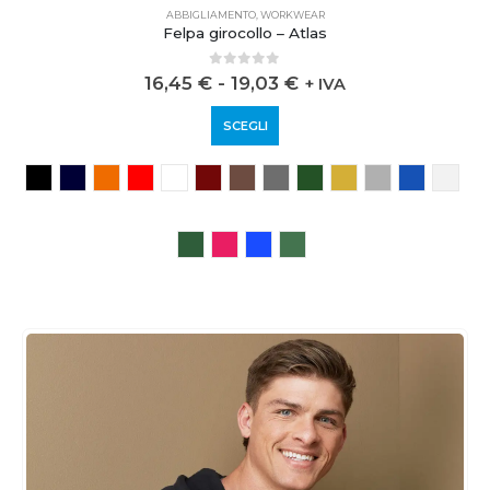
ABBIGLIAMENTO
,
WORKWEAR
Felpa girocollo – Atlas
0
out of 5
16,45
€
-
19,03
€
+ IVA
SCEGLI