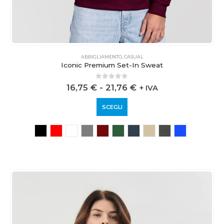
ABBIGLIAMENTO
,
CASUAL
Iconic Premium Set-In Sweat
0
out of 5
16,75
€
-
21,76
€
+ IVA
SCEGLI