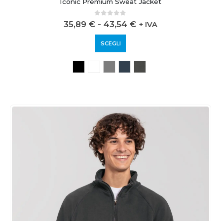
Iconic Premium Sweat Jacket
0
out of 5
35,89
€
-
43,54
€
+ IVA
SCEGLI