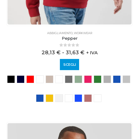
ABBIGLIAMENTO
,
WORKWEAR
Pepper
0
out of 5
28,13
€
-
31,63
€
+ IVA
SCEGLI