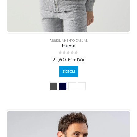
ABBIGLIAMENTO
,
CASUAL
Meme
0
out of 5
21,60
€
+ IVA
SCEGLI