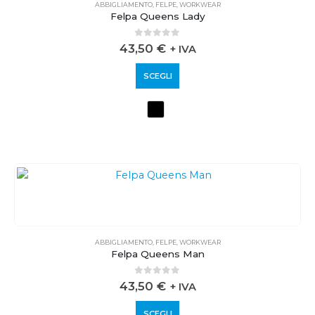
ABBIGLIAMENTO
,
FELPE
,
WORKWEAR
Felpa Queens Lady
0
out of 5
43,50
€
+ IVA
SCEGLI
ABBIGLIAMENTO
,
FELPE
,
WORKWEAR
Felpa Queens Man
0
out of 5
43,50
€
+ IVA
SCEGLI