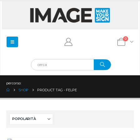
0
percorso:
SHOP
PRODUCT TAG -
FELPE