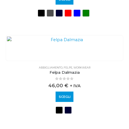
ABBIGLIAMENTO
,
FELPE
,
WORKWEAR
Felpa Dalmazia
0
out of 5
46,00
€
+ IVA
SCEGLI