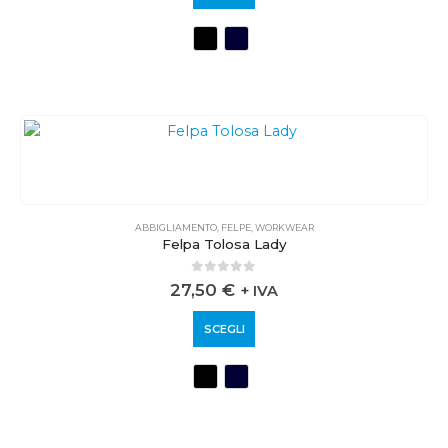
ABBIGLIAMENTO
,
FELPE
,
WORKWEAR
Felpa Tolosa Lady
0
out of 5
27,50
€
+ IVA
SCEGLI