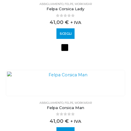
ABBIGLIAMENTO
,
FELPE
,
WORKWEAR
Felpa Corsica Lady
0
out of 5
41,00
€
+ IVA
SCEGLI
ABBIGLIAMENTO
,
FELPE
,
WORKWEAR
Felpa Corsica Man
0
out of 5
41,00
€
+ IVA