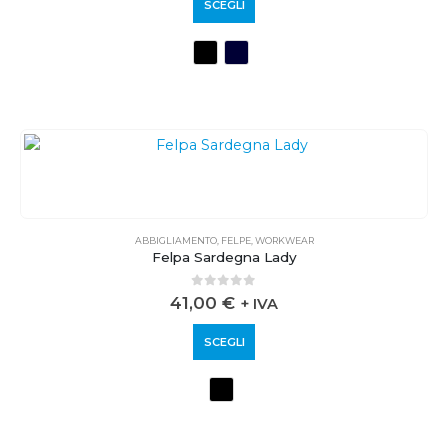
SCEGLI
ABBIGLIAMENTO
,
FELPE
,
WORKWEAR
Felpa Sardegna Lady
0
out of 5
41,00
€
+ IVA
SCEGLI