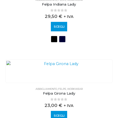
Felpa Indiana Lady
0
out of 5
29,50
€
+ IVA
SCEGLI
ABBIGLIAMENTO
,
FELPE
,
WORKWEAR
Felpa Girona Lady
0
out of 5
23,00
€
+ IVA
SCEGLI