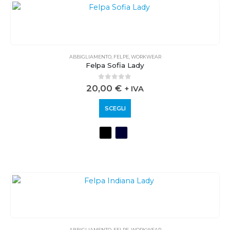
ABBIGLIAMENTO
,
FELPE
,
WORKWEAR
Felpa Sofia Lady
0
out of 5
20,00
€
+ IVA
SCEGLI
ABBIGLIAMENTO
,
FELPE
,
WORKWEAR