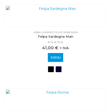
ABBIGLIAMENTO
,
FELPE
,
WORKWEAR
Felpa Sardegna Man
0
out of 5
41,00
€
+ IVA
SCEGLI