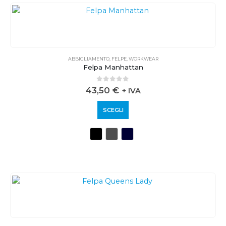
ABBIGLIAMENTO
,
FELPE
,
WORKWEAR
Felpa Manhattan
0
out of 5
43,50
€
+ IVA
SCEGLI