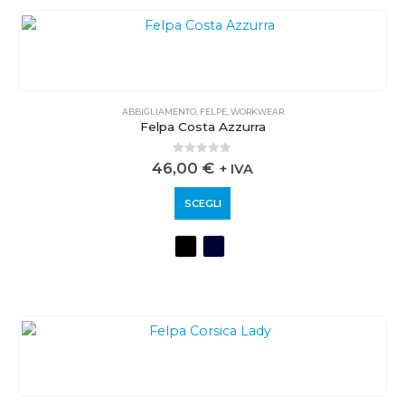
ABBIGLIAMENTO
,
FELPE
,
WORKWEAR
Felpa Costa Azzurra
0
out of 5
46,00
€
+ IVA
SCEGLI