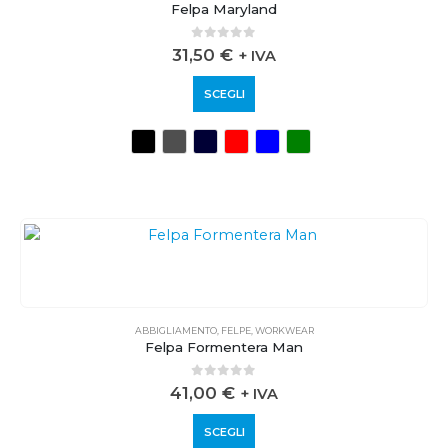
Felpa Maryland
0
out of 5
31,50
€
+ IVA
SCEGLI
ABBIGLIAMENTO
,
FELPE
,
WORKWEAR
Felpa Formentera Man
0
out of 5
41,00
€
+ IVA
SCEGLI