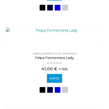
ABBIGLIAMENTO
,
FELPE
,
WORKWEAR
Felpa Formentera Lady
0
out of 5
41,00
€
+ IVA
SCEGLI