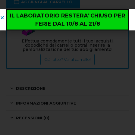
AGGIUNGI AL CARRELLO
IL LABORATORIO RESTERA' CHIUSO PER
FERIE DAL 10/8 AL 21/8
Info: PERSONALIZZAZIONE
Effettua comodamente tutti i tuoi acquisti,
dopodiché dal carrello potrai inserire la
personalizzazione del tuo abbigliamento!
Già fatto? Vai al carrello!
DESCRIZIONE
INFORMAZIONI AGGIUNTIVE
RECENSIONI (0)