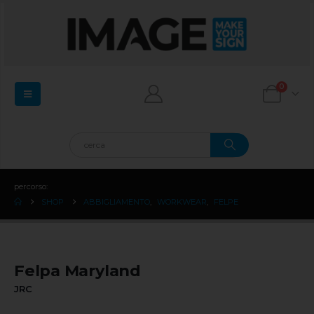
0
percorso:
SHOP
ABBIGLIAMENTO
,
WORKWEAR
,
FELPE
Felpa Maryland
JRC