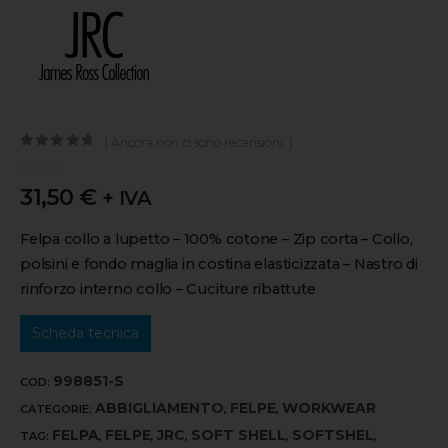
( Ancora non ci sono recensioni. )
0
out of 5
31,50
€
+ IVA
Felpa collo a lupetto – 100% cotone – Zip corta – Collo,
polsini e fondo maglia in costina elasticizzata – Nastro di
rinforzo interno collo – Cuciture ribattute
Scheda tecnica
998851-S
COD:
ABBIGLIAMENTO
FELPE
WORKWEAR
CATEGORIE:
,
,
FELPA
FELPE
JRC
SOFT SHELL
SOFTSHEL
TAG:
,
,
,
,
,