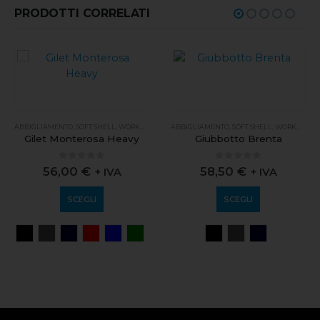
PRODOTTI CORRELATI
ABBIGLIAMENTO
,
SOFT SHELL
,
WORKWEAR
ABBIGLIAMENTO
,
SOFT SHELL
,
WORKWEAR
Gilet Monterosa Heavy
Giubbotto Brenta
0
out of 5
0
out of 5
56,00
€
58,50
€
+ IVA
+ IVA
SCEGLI
SCEGLI