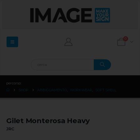
0
percorso:
SHOP
ABBIGLIAMENTO
,
WORKWEAR
,
SOFT SHELL
Gilet Monterosa Heavy
JRC