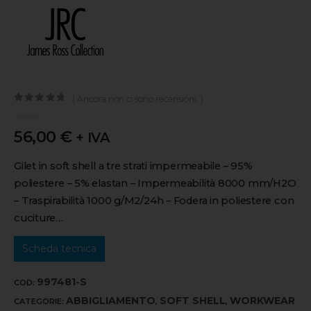
( Ancora non ci sono recensioni. )
0
out of 5
56,00
€
+ IVA
Gilet in soft shell a tre strati impermeabile – 95%
poliestere – 5% elastan – Impermeabilità 8000 mm/H2O
– Traspirabilità 1000 g/M2/24h – Fodera in poliestere con
cuciture…
Scheda tecnica
997481-S
COD:
ABBIGLIAMENTO
SOFT SHELL
WORKWEAR
CATEGORIE:
,
,