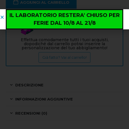
AGGIUNGI AL CARRELLO
IL LABORATORIO RESTERA' CHIUSO PER
FERIE DAL 10/8 AL 21/8
Info: PERSONALIZZAZIONE
Effettua comodamente tutti i tuoi acquisti,
dopodiché dal carrello potrai inserire la
personalizzazione del tuo abbigliamento!
Già fatto? Vai al carrello!
DESCRIZIONE
INFORMAZIONI AGGIUNTIVE
RECENSIONI (0)