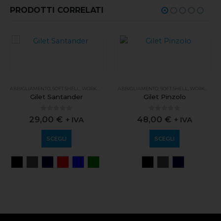
PRODOTTI CORRELATI
ABBIGLIAMENTO
,
SOFT SHELL
,
WORKWEAR
ABBIGLIAMENTO
,
SOFT SHELL
,
WORKWEAR
Gilet Santander
Gilet Pinzolo
0
out of 5
0
out of 5
29,00
€
48,00
€
+ IVA
+ IVA
SCEGLI
SCEGLI