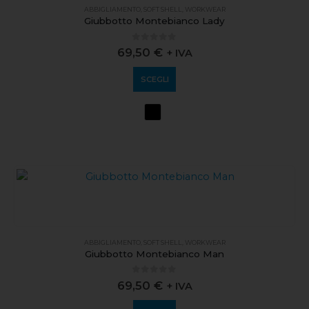
ABBIGLIAMENTO
,
SOFT SHELL
,
WORKWEAR
Giubbotto Montebianco Lady
0
out of 5
69,50
€
+ IVA
SCEGLI
ABBIGLIAMENTO
,
SOFT SHELL
,
WORKWEAR
Giubbotto Montebianco Man
0
out of 5
69,50
€
+ IVA