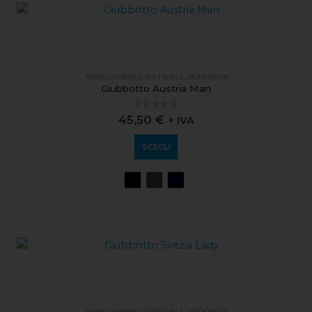
ABBIGLIAMENTO
,
SOFT SHELL
,
WORKWEAR
Giubbotto Austria Man
0
out of 5
45,50
€
+ IVA
SCEGLI
ABBIGLIAMENTO
,
SOFT SHELL
,
WORKWEAR