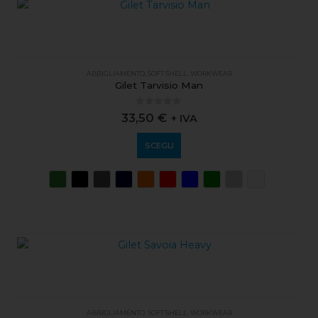
ABBIGLIAMENTO
,
SOFT SHELL
,
WORKWEAR
Gilet Tarvisio Man
0
out of 5
33,50
€
+ IVA
SCEGLI
ABBIGLIAMENTO
,
SOFT SHELL
,
WORKWEAR