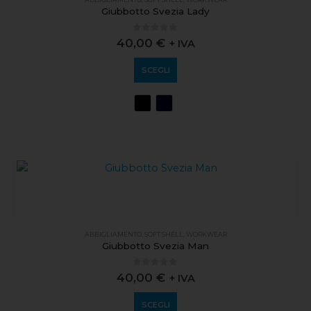
Giubbotto Svezia Lady
0
out of 5
40,00
€
+ IVA
SCEGLI
ABBIGLIAMENTO
,
SOFT SHELL
,
WORKWEAR
Giubbotto Svezia Man
0
out of 5
40,00
€
+ IVA
SCEGLI