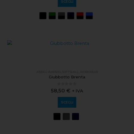
SCEGLI
ABBIGLIAMENTO
,
SOFT SHELL
,
WORKWEAR
Giubbotto Brenta
0
out of 5
58,50
€
+ IVA
SCEGLI