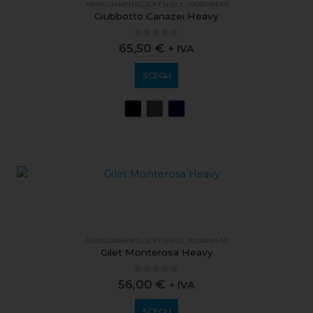
ABBIGLIAMENTO
,
SOFT SHELL
,
WORKWEAR
Giubbotto Canazei Heavy
0
out of 5
65,50
€
+ IVA
SCEGLI
ABBIGLIAMENTO
,
SOFT SHELL
,
WORKWEAR
Gilet Monterosa Heavy
0
out of 5
56,00
€
+ IVA
SCEGLI