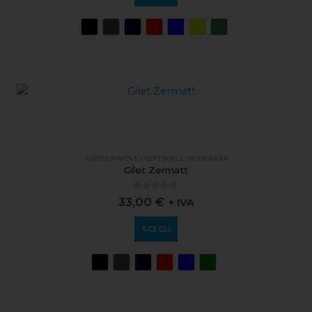
ABBIGLIAMENTO
,
SOFT SHELL
,
WORKWEAR
Gilet Zermatt
0
out of 5
33,00
€
+ IVA
SCEGLI