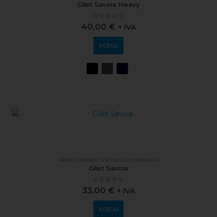
Gilet Savoia Heavy
0
out of 5
40,00
€
+ IVA
SCEGLI
ABBIGLIAMENTO
,
SOFT SHELL
,
WORKWEAR
Gilet Savoia
0
out of 5
33,00
€
+ IVA
SCEGLI