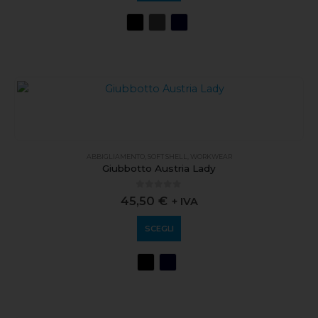
ABBIGLIAMENTO
,
SOFT SHELL
,
WORKWEAR
Giubbotto Austria Lady
0
out of 5
45,50
€
+ IVA
SCEGLI