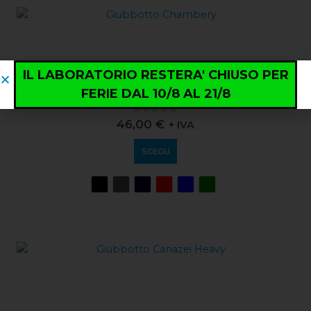
IL LABORATORIO RESTERA' CHIUSO PER
ABBIGLIAMENTO
,
SOFT SHELL
,
WORKWEAR
FERIE DAL 10/8 AL 21/8
Giubbotto Chambery
0
out of 5
46,00
€
+ IVA
SCEGLI