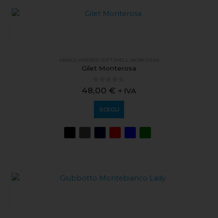
ABBIGLIAMENTO
,
SOFT SHELL
,
WORKWEAR
Gilet Monterosa
0
out of 5
48,00
€
+ IVA
SCEGLI