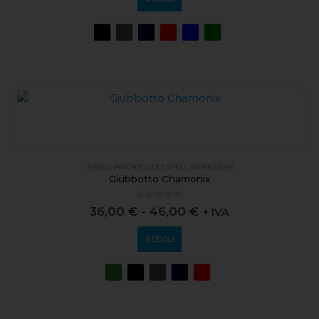
ABBIGLIAMENTO
,
SOFT SHELL
,
WORKWEAR
Giubbotto Chamonix
0
out of 5
36,00
€
-
46,00
€
+ IVA
SCEGLI