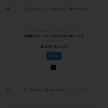
ABBIGLIAMENTO
,
SOFT SHELL
,
WORKWEAR
Giubbotto Montebianco Heavy Lady
0
out of 5
84,50
€
+ IVA
SCEGLI