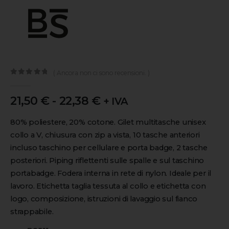
( Ancora non ci sono recensioni. )
0
out of 5
21,50
€
-
22,38
€
+ IVA
80% poliestere, 20% cotone. Gilet multitasche unisex
collo a V, chiusura con zip a vista, 10 tasche anteriori
incluso taschino per cellulare e porta badge, 2 tasche
posteriori. Piping riflettenti sulle spalle e sul taschino
portabadge. Fodera interna in rete di nylon. Ideale per il
lavoro. Etichetta taglia tessuta al collo e etichetta con
logo, composizione, istruzioni di lavaggio sul fianco
strappabile.