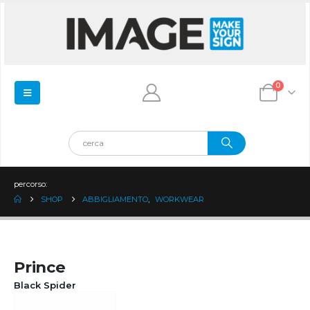
0
percorso:
SHOP
ABBIGLIAMENTO
,
WORKWEAR
Prince
Black Spider