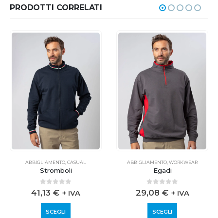
PRODOTTI CORRELATI
ABBIGLIAMENTO
,
CASUAL
ABBIGLIAMENTO
,
WORKWEAR
Stromboli
Egadi
0
out of 5
0
out of 5
41,13
€
29,08
€
+ IVA
+ IVA
SCEGLI
SCEGLI