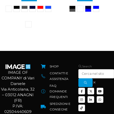
SHOP
Search
IMAGE OF
CONTATTI E
COMPANY di Vari
ASSISTENZA
Daniele
FAQ
Via Anticolana, 32
DOMANDE
– 03012 ANAGNI
FREQUENTI
(FR)
SPEDIZIONI E
P.IVA:
CONSEGNE
02504440609