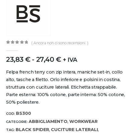
( Ancora non ci sono recensioni. )
0
out of 5
23,83
€
-
27,40
€
+ IVA
Felpa french terry con zip intera, maniche set-in, collo
alto, tasche a filetto. Orlo inferiore e polsini in costina,
struttura con cuciture laterali. Etichetta strappabile.
Parte esterna: 100% cotone, parte interna: 50% cotone,
50% poliestere.
BS300
COD:
ABBIGLIAMENTO
WORKWEAR
CATEGORIE:
,
BLACK SPIDER
CUCITURE LATERALI
TAG:
,
,