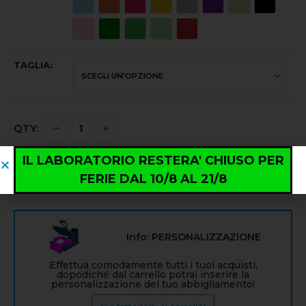
TAGLIA
IL LABORATORIO RESTERA' CHIUSO PER
AGGIUNGI AL CARRELLO
FERIE DAL 10/8 AL 21/8
Info: PERSONALIZZAZIONE
Effettua comodamente tutti i tuoi acquisti,
dopodiché dal carrello potrai inserire la
personalizzazione del tuo abbigliamento!