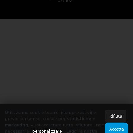
POLICY
Utilizziamo cookie tecnici (sempre attivi) e,
Rifiuta
previo consenso, cookie per
statistiche
e
marketing
. Puoi accettare tutto, rifiutare i non
Accetta
necessari o
personalizzare
. Leggi la nostra