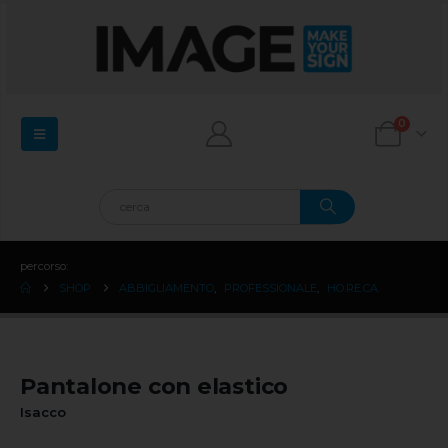
0
percorso:
SHOP
ABBIGLIAMENTO
,
PROFESSIONALE
,
HO.RE.CA.
Pantalone con elastico
Isacco