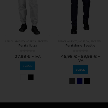
ABBIGLIAMENTO
,
HO.RE.CA.
,
PROFESSIONALE
ABBIGLIAMENTO
,
HO.RE.CA.
,
PROFESSIONALE
Panta Ibiza
Pantalone Seattle
0
out of 5
0
out of 5
27,98
€
45,98
€
-
59,98
€
+ IVA
+
IVA
SCEGLI
SCEGLI