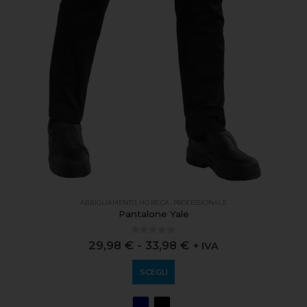
ABBIGLIAMENTO
,
HO.RE.CA.
,
PROFESSIONALE
Pantalone Yale
0
out of 5
29,98
€
-
33,98
€
+ IVA
SCEGLI