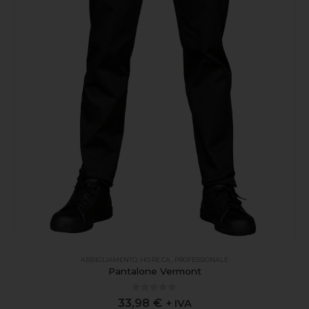
ABBIGLIAMENTO
,
HO.RE.CA.
,
PROFESSIONALE
Pantalone Vermont
0
out of 5
33,98
€
+ IVA