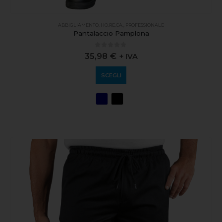
ABBIGLIAMENTO
,
HO.RE.CA.
,
PROFESSIONALE
Pantalaccio Pamplona
0
out of 5
35,98
€
+ IVA
SCEGLI