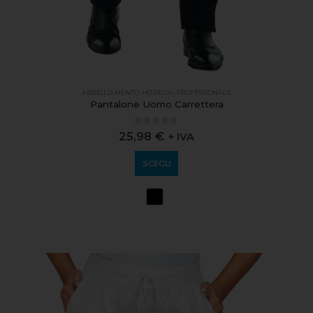
ABBIGLIAMENTO
,
HO.RE.CA.
,
PROFESSIONALE
Pantalone Uomo Carrettera
0
out of 5
25,98
€
+ IVA
SCEGLI