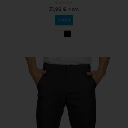
0
out of 5
31,98
€
+ IVA
SCEGLI