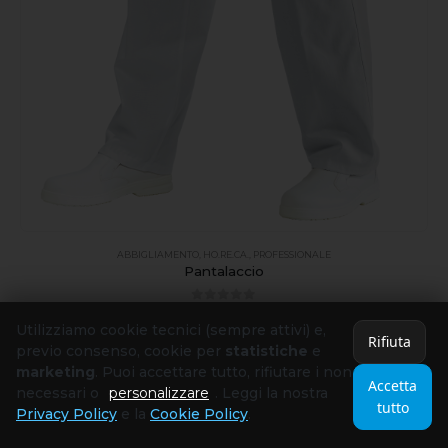
ABBIGLIAMENTO
,
HO.RE.CA.
,
PROFESSIONALE
Pantalaccio
0
out of 5
19,98
€
-
37,98
€
+ IVA
Utilizziamo cookie tecnici (sempre attivi) e,
Rifiuta
previo consenso, cookie per
statistiche
e
SCEGLI
marketing
. Puoi accettare tutto, rifiutare i non
Accetta
necessari o
personalizzare
. Leggi la nostra
tutto
Privacy Policy
e la
Cookie Policy
.