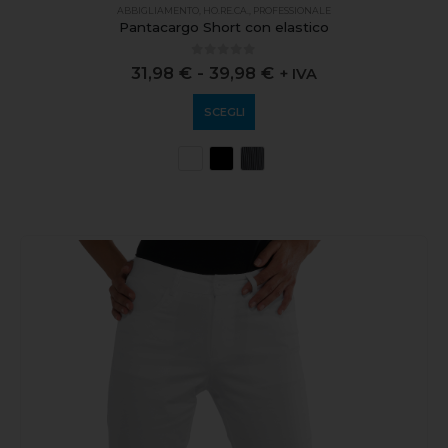
ABBIGLIAMENTO
,
HO.RE.CA.
,
PROFESSIONALE
Pantacargo Short con elastico
0
out of 5
31,98
€
-
39,98
€
+ IVA
SCEGLI