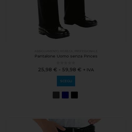
ABBIGLIAMENTO
,
HO.RE.CA.
,
PROFESSIONALE
Pantalone Uomo senza Pinces
0
out of 5
25,98
€
-
59,98
€
+ IVA
SCEGLI