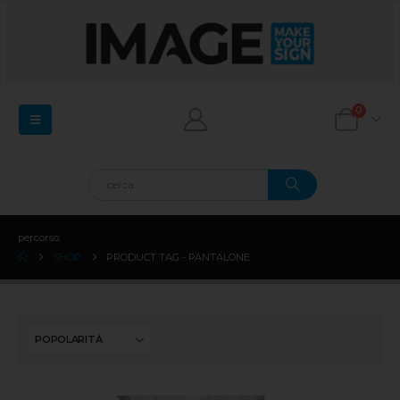
0
percorso:
SHOP
PRODUCT TAG -
PANTALONE