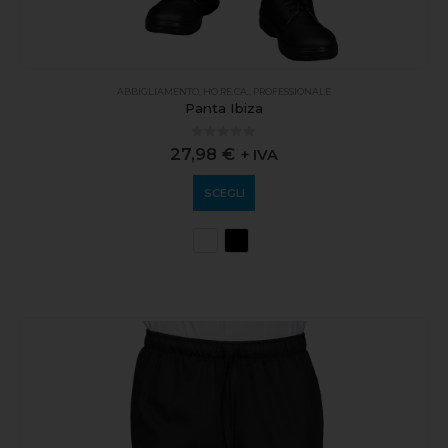
ABBIGLIAMENTO
,
HO.RE.CA.
,
PROFESSIONALE
Panta Ibiza
0
out of 5
27,98
€
+ IVA
SCEGLI