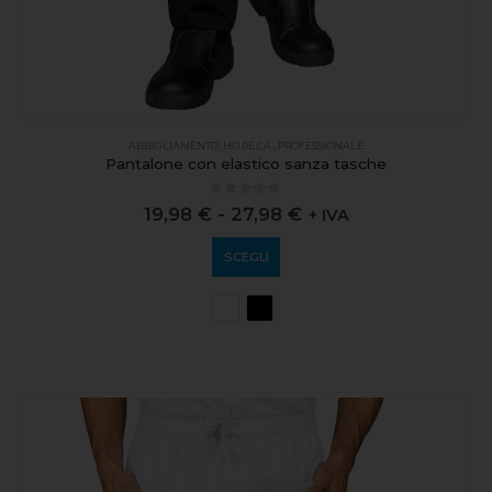
ABBIGLIAMENTO
,
HO.RE.CA.
,
PROFESSIONALE
Pantalone con elastico sanza tasche
0
out of 5
19,98
€
-
27,98
€
+ IVA
SCEGLI