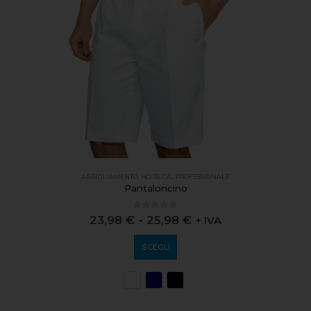
ABBIGLIAMENTO
,
HO.RE.CA.
,
PROFESSIONALE
Pantaloncino
0
out of 5
23,98
€
-
25,98
€
+ IVA
SCEGLI