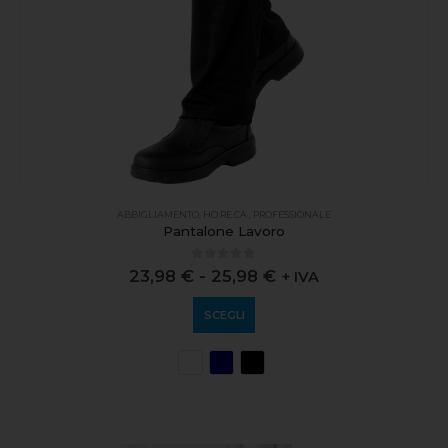
ABBIGLIAMENTO
,
HO.RE.CA.
,
PROFESSIONALE
Pantalone Lavoro
0
out of 5
23,98
€
-
25,98
€
+ IVA
SCEGLI