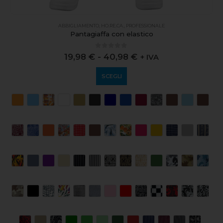
ABBIGLIAMENTO
,
HO.RE.CA.
,
PROFESSIONALE
Pantagiaffa con elastico
0
out of 5
19,98
€
-
40,98
€
+ IVA
SCEGLI