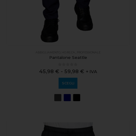
ABBIGLIAMENTO
,
HO.RE.CA.
,
PROFESSIONALE
Pantalone Seattle
0
out of 5
45,98
€
-
59,98
€
+ IVA
SCEGLI