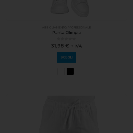
ABBIGLIAMENTO
,
PROFESSIONALE
Panta Olimpia
0
out of 5
31,98
€
+ IVA
SCEGLI