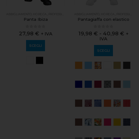
ABBIGLIAMENTO
,
HO.RE.CA.
,
PROFESSIONALE
ABBIGLIAMENTO
,
HO.RE.CA.
,
PROFESSIONALE
Panta Ibiza
Pantagiaffa con elastico
0
out of 5
0
out of 5
27,98
€
19,98
€
-
40,98
€
+ IVA
+
IVA
SCEGLI
SCEGLI