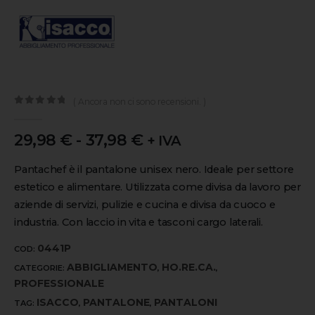
( Ancora non ci sono recensioni. )
0
out of 5
29,98
€
-
37,98
€
+ IVA
Pantachef è il pantalone unisex nero. Ideale per settore
estetico e alimentare. Utilizzata come divisa da lavoro per
aziende di servizi, pulizie e cucina e divisa da cuoco e
industria. Con laccio in vita e tasconi cargo laterali.
0441P
COD:
ABBIGLIAMENTO
HO.RE.CA.
CATEGORIE:
,
,
PROFESSIONALE
ISACCO
PANTALONE
PANTALONI
TAG:
,
,