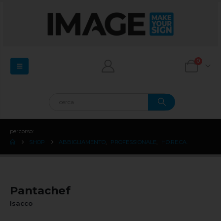
0
percorso:
SHOP
ABBIGLIAMENTO
,
PROFESSIONALE
,
HO.RE.CA.
Pantachef
Isacco