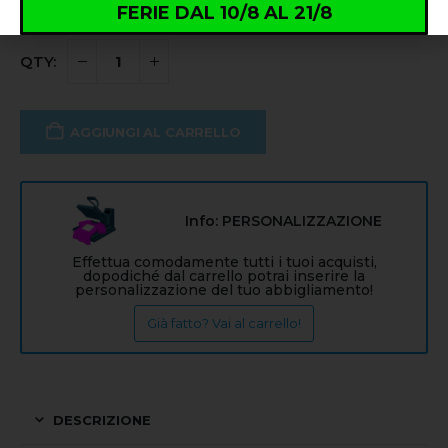
FERIE DAL 10/8 AL 21/8
AGGIUNGI AL CARRELLO
Info: PERSONALIZZAZIONE
Effettua comodamente tutti i tuoi acquisti,
dopodiché dal carrello potrai inserire la
personalizzazione del tuo abbigliamento!
Già fatto? Vai al carrello!
DESCRIZIONE