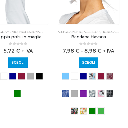
IGLIAMENTO
,
PROFESSIONALE
ABBIGLIAMENTO
,
ACCESSORI
,
HO.RE.CA.
,
PROFE
ppia polsi in maglia
Bandana Havana
0
out of 5
0
out of 5
5,72
€
7,98
€
-
8,98
€
+ IVA
+ IVA
SCEGLI
SCEGLI