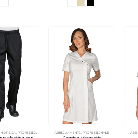
,
HO.RE.CA.
,
PROFESSIONALE
ABBIGLIAMENTO
,
PROFESSIONALE
ABB
Pantalone con elastico sanza tasche
Camice Monastir