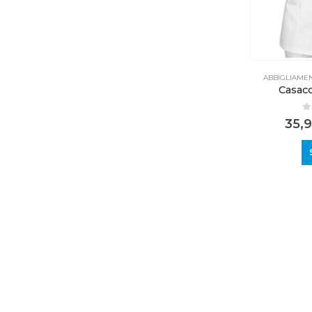
ABBIGLIAME
Casacc
0
35,