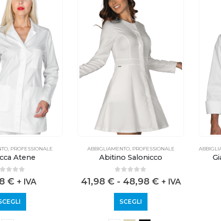
NTO
,
PROFESSIONALE
ABBIGLIAMENTO
,
PROFESSIONALE
ABBIGL
cca Atene
Abitino Salonicco
Gi
out of 5
0
out of 5
98
€
41,98
€
-
48,98
€
+ IVA
+ IVA
SCEGLI
SCEGLI