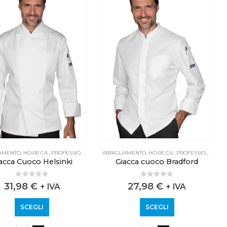
IAMENTO
,
HO.RE.CA.
,
PROFESSIONALE
ABBIGLIAMENTO
,
HO.RE.CA.
,
PROFESSIONALE
acca Cuoco Helsinki
Giacca cuoco Bradford
0
out of 5
0
out of 5
31,98
€
27,98
€
+ IVA
+ IVA
SCEGLI
SCEGLI