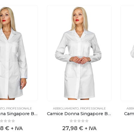
NTO
,
PROFESSIONALE
ABBIGLIAMENTO
,
PROFESSIONALE
ABB
Camice Donna Singapore Bianco Senza elastico ai polsi
Camice Donna Singapore Bianco
Cami
out of 5
0
out of 5
98
€
27,98
€
+ IVA
+ IVA