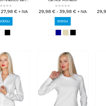
out of 5
0
out of 5
27,98
€
29,98
€
-
39,98
€
29,
+ IVA
+ IVA
SCEGLI
SCEGLI