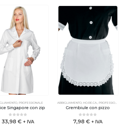
IGLIAMENTO
,
PROFESSIONALE
ABBIGLIAMENTO
,
HO.RE.CA.
,
PROFESSIONALE
ce Singapore con zip
Grembiule con pizzo
0
out of 5
0
out of 5
33,98
€
7,98
€
+ IVA
+ IVA