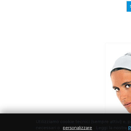
Utilizziamo cookie tecnici (sempre attivi) e,
necessari o
personalizzare
. Leggi la nostra
P