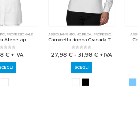
NTO
,
PROFESSIONALE
ABBIGLIAMENTO
,
HO.RE.CA.
,
PROFESSIONALE
ABB
a Atene zip
Camicetta donna Granada Technology
Co
out of 5
0
out of 5
98
€
27,98
€
-
31,98
€
+ IVA
+ IVA
SCEGLI
SCEGLI