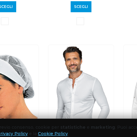
SCEGLI
SCEGLI
 previo consenso, cookie per
statistiche
e
marketing
. Puoi acc
rivacy Policy
e la
Cookie Policy
.