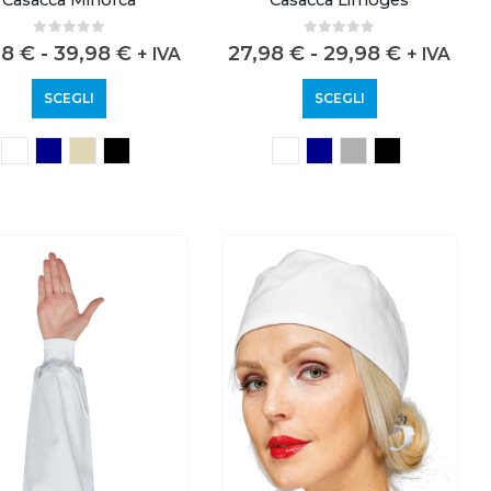
0
out of 5
0
out of 5
98
€
-
39,98
€
27,98
€
-
29,98
€
+ IVA
+ IVA
SCEGLI
SCEGLI