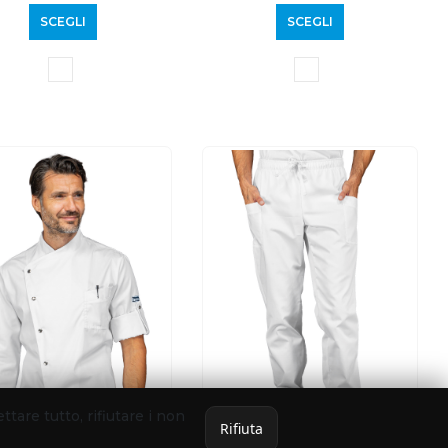
SCEGLI
SCEGLI
ettare tutto, rifiutare i non
Rifiuta