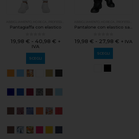
ABBIGLIAMENTO
,
HO.RE.CA.
,
PROFESSIONALE
ABBIGLIAMENTO
,
HO.RE.CA.
,
PROFESSIONALE
Pantagiaffa con elastico
Pantalone con elastico sanza tasche
0
out of 5
0
out of 5
19,98
€
-
40,98
€
19,98
€
-
27,98
€
+
+ IVA
IVA
SCEGLI
SCEGLI