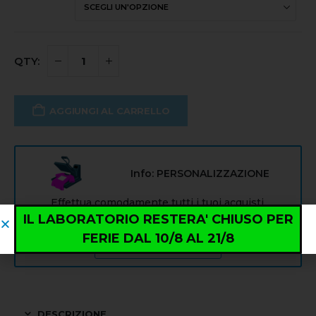
AGGIUNGI AL CARRELLO
Info: PERSONALIZZAZIONE
Effettua comodamente tutti i tuoi acquisti,
dopodiché dal carrello potrai inserire la
IL LABORATORIO RESTERA' CHIUSO PER
personalizzazione del tuo abbigliamento!
FERIE DAL 10/8 AL 21/8
Già fatto? Vai al carrello!
DESCRIZIONE