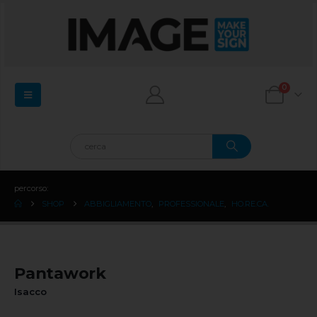
0
percorso:
SHOP
ABBIGLIAMENTO
,
PROFESSIONALE
,
HO.RE.CA.
Pantawork
Isacco