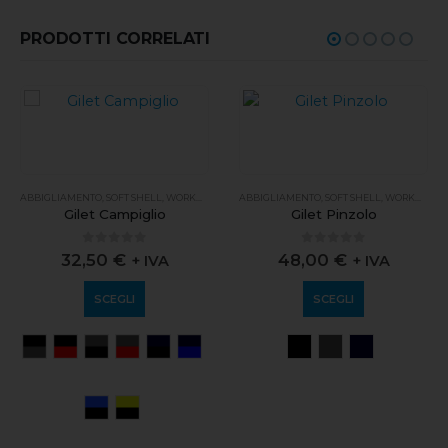
PRODOTTI CORRELATI
ABBIGLIAMENTO
,
SOFT SHELL
,
WORKWEAR
ABBIGLIAMENTO
,
SOFT SHELL
,
WORKWEAR
Gilet Campiglio
Gilet Pinzolo
0
out of 5
0
out of 5
32,50
€
48,00
€
+ IVA
+ IVA
SCEGLI
SCEGLI