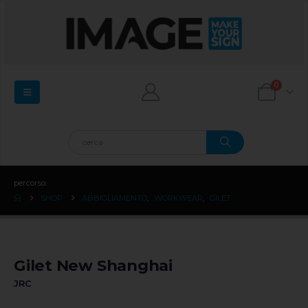
0
percorso:
SHOP
ABBIGLIAMENTO
,
WORKWEAR
,
GILET
Gilet New Shanghai
JRC