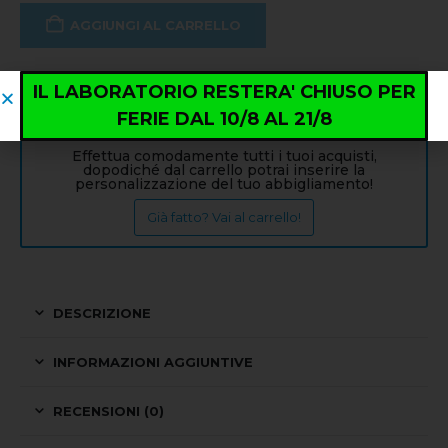
AGGIUNGI AL CARRELLO
IL LABORATORIO RESTERA' CHIUSO PER
Info: PERSONALIZZAZIONE
FERIE DAL 10/8 AL 21/8
Effettua comodamente tutti i tuoi acquisti,
dopodiché dal carrello potrai inserire la
personalizzazione del tuo abbigliamento!
Già fatto? Vai al carrello!
DESCRIZIONE
INFORMAZIONI AGGIUNTIVE
RECENSIONI (0)