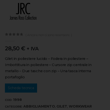
( Ancora non ci sono recensioni. )
0
out of 5
28,50
€
+ IVA
Gilet in poliestere lucido – Fodera in poliestere –
Imbottitura in poliestere – Cursore zip centrale in
metallo – Due tasche con zip – Una tasca interna
portafoglio
Scheda tecnica
1998
COD:
ABBIGLIAMENTO
GILET
WORKWEAR
CATEGORIE:
,
,