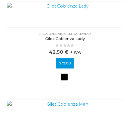
ABBIGLIAMENTO
,
GILET
,
WORKWEAR
Gilet Coblenza Lady
0
out of 5
42,50
€
+ IVA
SCEGLI