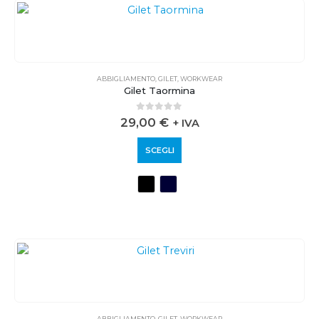
ABBIGLIAMENTO
,
GILET
,
WORKWEAR
Gilet Taormina
0
out of 5
29,00
€
+ IVA
SCEGLI
ABBIGLIAMENTO
,
GILET
,
WORKWEAR