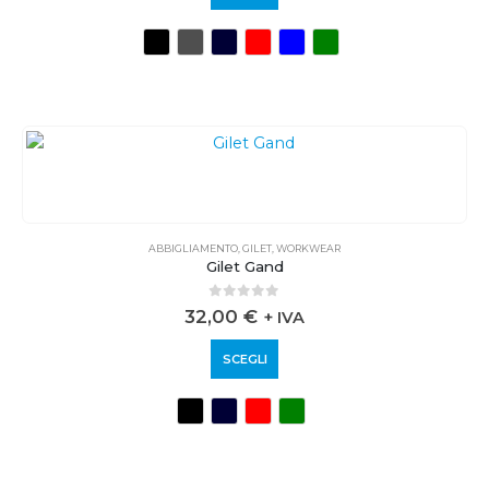
ABBIGLIAMENTO
,
GILET
,
WORKWEAR
Gilet Gand
0
out of 5
32,00
€
+ IVA
SCEGLI