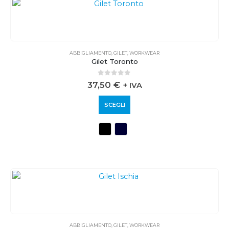
ABBIGLIAMENTO
,
GILET
,
WORKWEAR
Gilet Toronto
0
out of 5
37,50
€
+ IVA
SCEGLI
ABBIGLIAMENTO
,
GILET
,
WORKWEAR