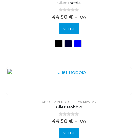
Gilet Ischia
0
out of 5
44,50
€
+ IVA
SCEGLI
ABBIGLIAMENTO
,
GILET
,
WORKWEAR
Gilet Bobbio
0
out of 5
44,50
€
+ IVA
SCEGLI