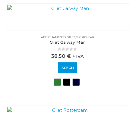
ABBIGLIAMENTO
,
GILET
,
WORKWEAR
Gilet Galway Man
0
out of 5
38,50
€
+ IVA
SCEGLI