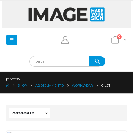
0
percorso:
SHOP
ABBIGLIAMENTO
WORKWEAR
GILET