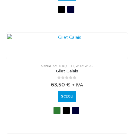
ABBIGLIAMENTO
,
GILET
,
WORKWEAR
Gilet Calais
0
out of 5
63,50
€
+ IVA
SCEGLI