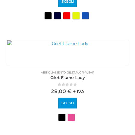
SCEGLI
ABBIGLIAMENTO
,
GILET
,
WORKWEAR
Gilet Fiume Lady
0
out of 5
28,00
€
+ IVA
SCEGLI