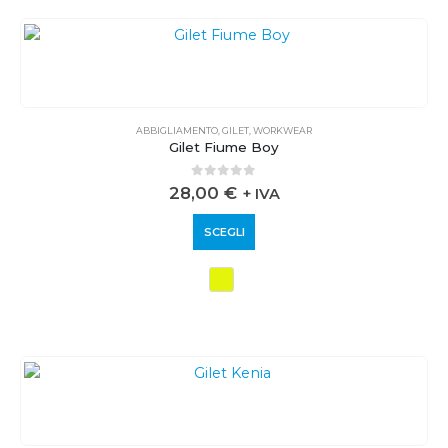
ABBIGLIAMENTO
,
GILET
,
WORKWEAR
Gilet Fiume Boy
0
out of 5
28,00
€
+ IVA
SCEGLI