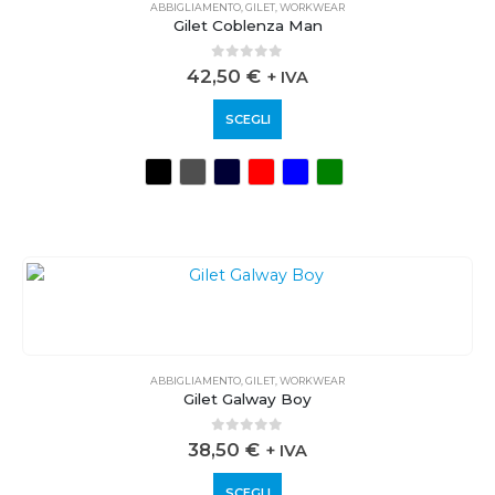
ABBIGLIAMENTO
,
GILET
,
WORKWEAR
Gilet Coblenza Man
0
out of 5
42,50
€
+ IVA
SCEGLI
ABBIGLIAMENTO
,
GILET
,
WORKWEAR
Gilet Galway Boy
0
out of 5
38,50
€
+ IVA
SCEGLI