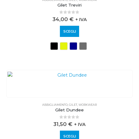
Gilet Treviri
0
out of 5
34,00
€
+ IVA
SCEGLI
ABBIGLIAMENTO
,
GILET
,
WORKWEAR
Gilet Dundee
0
out of 5
31,50
€
+ IVA
SCEGLI