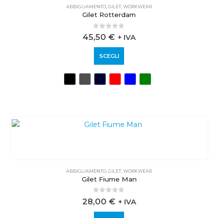
ABBIGLIAMENTO
,
GILET
,
WORKWEAR
Gilet Rotterdam
0
out of 5
45,50
€
+ IVA
SCEGLI
ABBIGLIAMENTO
,
GILET
,
WORKWEAR
Gilet Fiume Man
0
out of 5
28,00
€
+ IVA