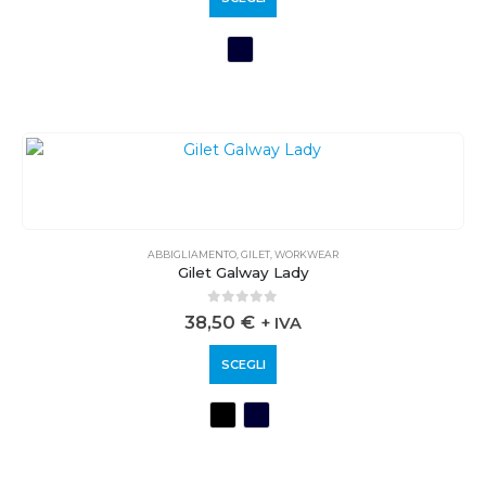
ABBIGLIAMENTO
,
GILET
,
WORKWEAR
Gilet Galway Lady
0
out of 5
38,50
€
+ IVA
SCEGLI