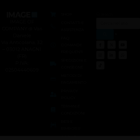
SHOP
Search
IMAGE OF
CONTATTI E
COMPANY di Vari
ASSISTENZA
Daniele
FAQ
Via Anticolana, 32
DOMANDE
– 03012 ANAGNI
FREQUENTI
(FR)
SPEDIZIONI E
P.IVA:
CONSEGNE
02504440609
METODI DI
PAGAMENTO
PRIVACY
POLICY
TERMINI E
CONDIZIONI
RESI E
RIMBORSI
COOKIE