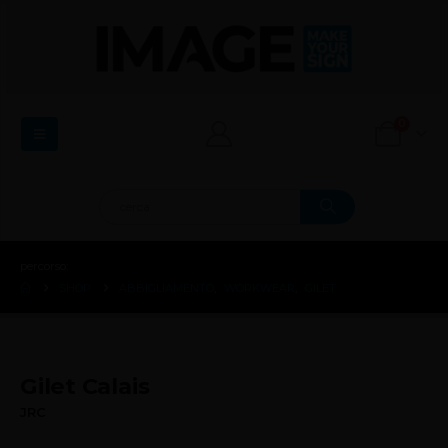
0
percorso:
SHOP
ABBIGLIAMENTO
,
WORKWEAR
,
GILET
Gilet Calais
JRC