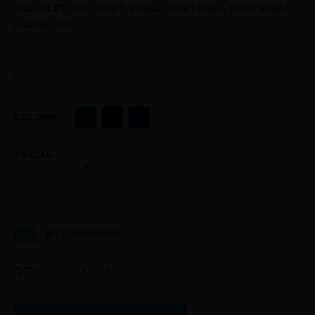
GILET
JRC
SOFT SHELL
SOFTSHEL
SOFTSHELL
TAG:
,
,
,
,
JRC
MARCHIO:
COLORE
TAGLIA
SVUOTA
87 DISPONIBILI