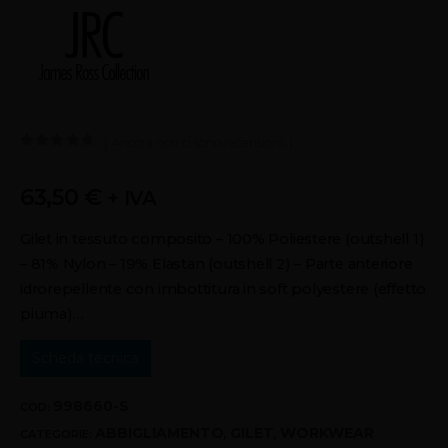
( Ancora non ci sono recensioni. )
0
out of 5
63,50
€
+ IVA
Gilet in tessuto composito – 100% Poliestere (outshell 1)
– 81% Nylon – 19% Elastan (outshell 2) – Parte anteriore
idrorepellente con imbottitura in soft polyestere (effetto
piuma)…
Scheda tecnica
998660-S
COD:
ABBIGLIAMENTO
GILET
WORKWEAR
CATEGORIE:
,
,