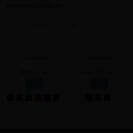
PRODOTTI CORRELATI
ABBIGLIAMENTO
,
SOFT SHELL
,
WORKWEAR
ABBIGLIAMENTO
,
SOFT SHELL
,
WORKWEAR
Gilet Santander
Gilet Pinzolo
0
out of 5
0
out of 5
29,00
€
48,00
€
+ IVA
+ IVA
SCEGLI
SCEGLI