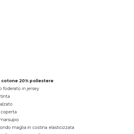
 cotone 20% poliestere
 foderato in jersey
 tinta
ialzato
 coperta
 marsupio
 fondo maglia in costina elasticizzata