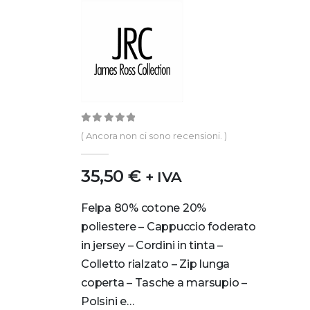
0
out of 5
( Ancora non ci sono recensioni. )
35,50
€
+ IVA
Felpa 80% cotone 20%
poliestere – Cappuccio foderato
in jersey – Cordini in tinta –
Colletto rialzato – Zip lunga
coperta – Tasche a marsupio –
Polsini e…