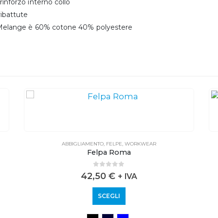
rinforzo interno collo
ribattute
e Melange è 60% cotone 40% polyestere
ABBIGLIAMENTO
,
FELPE
,
WORKWEAR
Felpa Roma
0
out of 5
42,50
€
+ IVA
SCEGLI