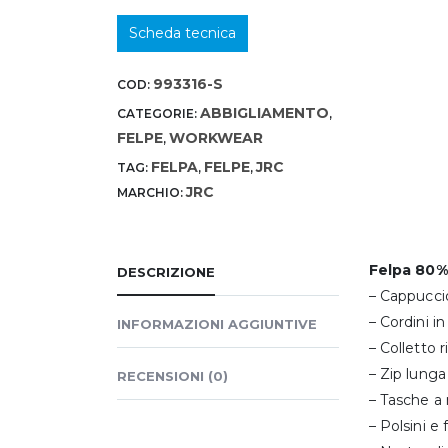
Scheda tecnica
993316-S
COD:
ABBIGLIAMENTO
CATEGORIE:
,
FELPE
WORKWEAR
,
FELPA
FELPE
JRC
TAG:
,
,
JRC
MARCHIO:
Felpa 80%
DESCRIZIONE
– Cappuccio
– Cordini in
INFORMAZIONI AGGIUNTIVE
– Colletto r
– Zip lunga
RECENSIONI (0)
– Tasche a
– Polsini e