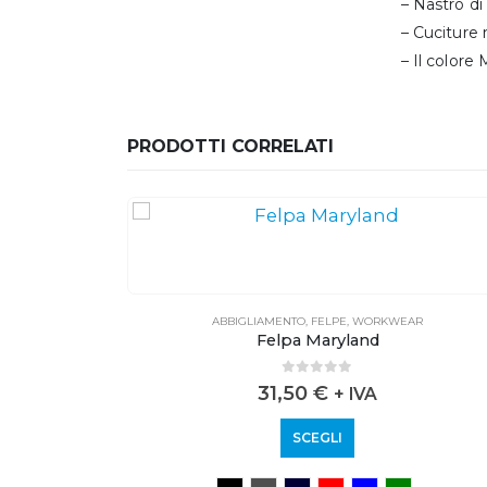
– Nastro di 
– Cuciture 
– Il color
PRODOTTI CORRELATI
AR
ABBIGLIAMENTO
,
FELPE
,
WORKWEAR
Felpa Maryland
0
out of 5
31,50
€
+ IVA
SCEGLI