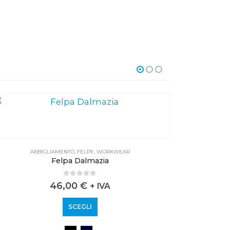
ABBIGLIAMENTO
,
FELPE
,
WORKWEAR
A
Felpa Dalmazia
0
out of 5
46,00
€
+ IVA
SCEGLI