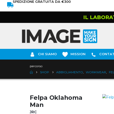
SPEDIZIONE GRATUITA DA €300
IL LABORA
CHI SIAMO
MISSION
CONTAT
percorso:
SHOP
ABBIGLIAMENTO
,
WORKWEAR
,
FE
Felpa Oklahoma
Man
JRC