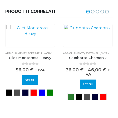
PRODOTTI CORRELATI
ABBIGLIAMENTO
,
SOFT SHELL
,
WORKWEAR
ABBIGLIAMENTO
,
SOFT SHELL
,
WORKWEAR
Gilet Monterosa Heavy
Giubbotto Chamonix
0
out of 5
0
out of 5
56,00
€
36,00
€
-
46,00
€
+ IVA
+
IVA
SCEGLI
SCEGLI