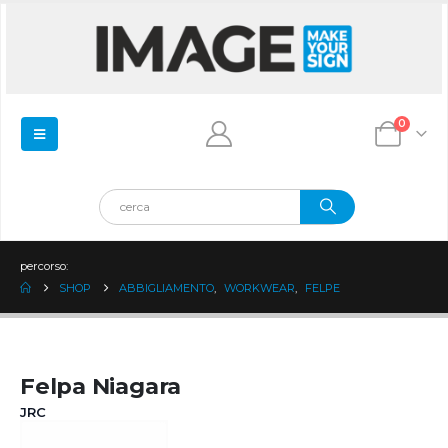
0
percorso:
SHOP
ABBIGLIAMENTO
,
WORKWEAR
,
FELPE
Felpa Niagara
JRC