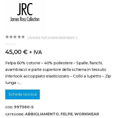
( Ancora non ci sono recensioni. )
0
out of 5
45,00
€
+ IVA
Felpa 60% cotone – 40% poliestere – Spalle, fianchi,
avambracci e parte superiore della schiena in tessuto
interlook accoppiato elasticizzato – Collo a lupetto – Zip
lunga -…
Scheda tecnica
997560-S
COD:
ABBIGLIAMENTO
FELPE
WORKWEAR
CATEGORIE:
,
,