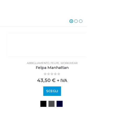
ABBIGLIAMENTO
,
FELPE
,
WORKWEAR
A
Felpa Manhattan
0
out of 5
43,50
€
+ IVA
SCEGLI