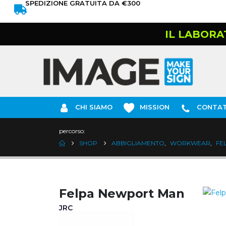
SPEDIZIONE GRATUITA DA €300
IL LABORA
CHI SIAMO
MISSION
CONTAT
percorso:
SHOP
ABBIGLIAMENTO
,
WORKWEAR
,
FE
Felpa Newport Man
JRC