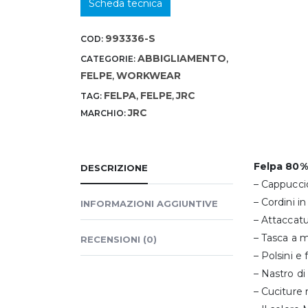
Scheda tecnica
993336-S
COD:
ABBIGLIAMENTO
CATEGORIE:
,
FELPE
WORKWEAR
,
FELPA
FELPE
JRC
TAG:
,
,
JRC
MARCHIO:
Felpa 80%
DESCRIZIONE
– Cappuccio
– Cordini in
INFORMAZIONI AGGIUNTIVE
– Attaccatu
– Tasca a 
RECENSIONI (0)
– Polsini e
– Nastro di 
– Cuciture 