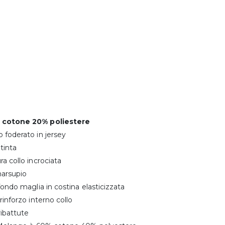
 cotone 20% poliestere
 foderato in jersey
 tinta
ra collo incrociata
marsupio
 fondo maglia in costina elasticizzata
rinforzo interno collo
ribattute