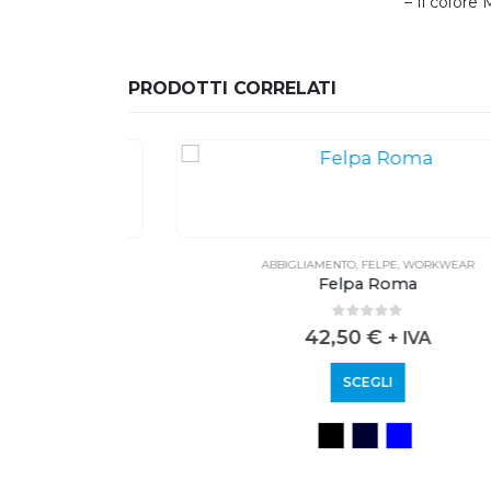
– Il color
PRODOTTI CORRELATI
AR
ABBIGLIAMENTO
,
FELPE
,
WORKWEAR
Felpa Roma
0
out of 5
42,50
€
+ IVA
SCEGLI