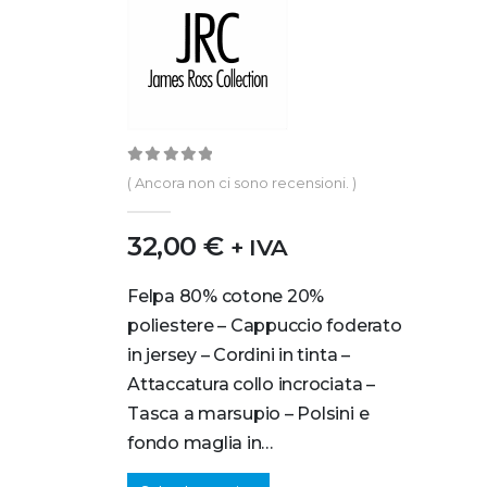
0
out of 5
( Ancora non ci sono recensioni. )
32,00
€
+ IVA
Felpa 80% cotone 20%
poliestere – Cappuccio foderato
in jersey – Cordini in tinta –
Attaccatura collo incrociata –
Tasca a marsupio – Polsini e
fondo maglia in…