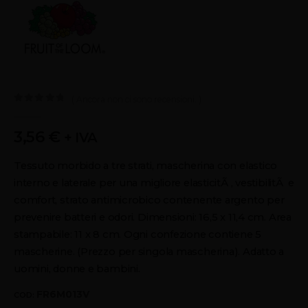
( Ancora non ci sono recensioni. )
0
out of 5
3,56
€
+ IVA
Tessuto morbido a tre strati, mascherina con elastico
interno e laterale per una migliore elasticitÃ , vestibilitÃ e
comfort, strato antimicrobico contenente argento per
prevenire batteri e odori. Dimensioni: 16,5 x 11,4 cm. Area
stampabile: 11 x 8 cm. Ogni confezione contiene 5
mascherine. (Prezzo per singola mascherina). Adatto a
uomini, donne e bambini.
FR6M013V
COD: