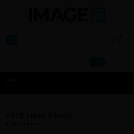
0
percorso:
SHOP
ABBIGLIAMENTO
,
CASUAL
,
ACCESSORI
FACE MASK 5 PACK
Fruit of the Loom