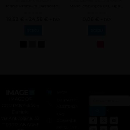
ABBIGLIAMENTO
,
CASUAL
ABBIGLIAMENTO
,
ACCESSORI
,
WORKWEAR
Iconic Premium Elasticated Cuff Jog Pants
Masc. chirurgica Cl.I, Tipo 2R, 3 str. M.ITALY CE
0
out of 5
0
out of 5
19,52
€
-
24,58
€
0,06
€
+ IVA
+ IVA
SCEGLI
SCEGLI
SHOP
Search
IMAGE OF
CONTATTI E
COMPANY di Vari
ASSISTENZA
Daniele
FAQ
Via Anticolana, 32
DOMANDE
– 03012 ANAGNI
FREQUENTI