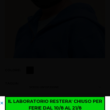
COLORE
TAGLIA
IL LABORATORIO RESTERA' CHIUSO PER
IL LABORATORIO RESTERA' CHIUSO PER
FERIE DAL 10/8 AL 21/8
FERIE DAL 10/8 AL 21/8