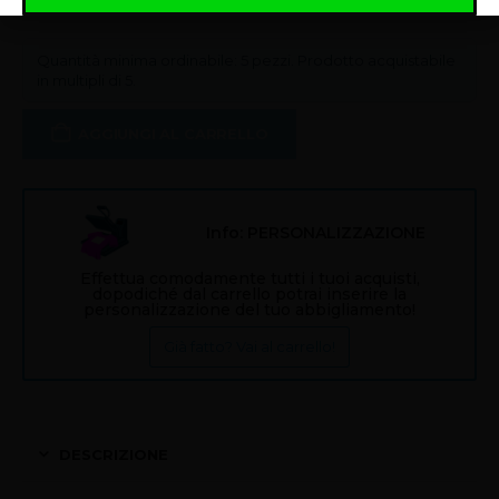
Quantità minima ordinabile: 5 pezzi. Prodotto acquistabile
in multipli di 5.
AGGIUNGI AL CARRELLO
Info: PERSONALIZZAZIONE
Effettua comodamente tutti i tuoi acquisti,
dopodiché dal carrello potrai inserire la
personalizzazione del tuo abbigliamento!
Già fatto? Vai al carrello!
DESCRIZIONE