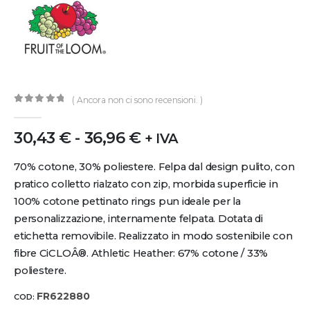
( Ancora non ci sono recensioni. )
0
out of 5
30,43
€
-
36,96
€
+ IVA
70% cotone, 30% poliestere. Felpa dal design pulito, con
pratico colletto rialzato con zip, morbida superficie in
100% cotone pettinato rings pun ideale per la
personalizzazione, internamente felpata. Dotata di
etichetta removibile. Realizzato in modo sostenibile con
fibre CiCLOÂ®. Athletic Heather: 67% cotone / 33%
poliestere.
FR622880
COD: