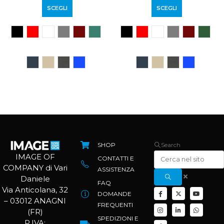
SCEGLI
SCEGLI
SHOP
Search
IMAGE OF
CONTATTI E
COMPANY di Vari
ASSISTENZA
Daniele
FAQ
Via Anticolana, 32
DOMANDE
– 03012 ANAGNI
FREQUENTI
(FR)
SPEDIZIONI E
P.IVA: