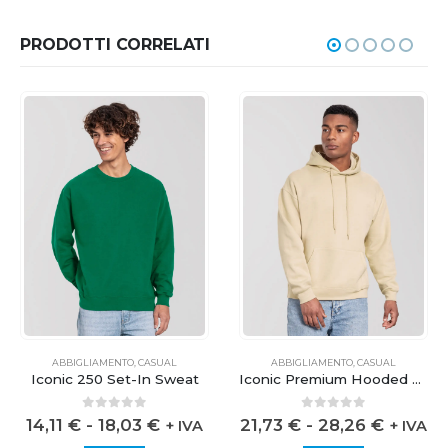
PRODOTTI CORRELATI
ABBIGLIAMENTO
,
CASUAL
ABBIGLIAMENTO
,
CASUAL
Iconic 250 Set-In Sweat
Iconic Premium Hooded Sweat
0
out of 5
0
out of 5
14,11
€
-
18,03
€
21,73
€
-
28,26
€
+ IVA
+ IVA