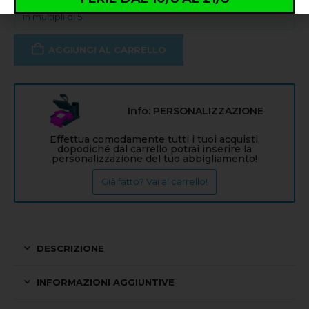
Quantità minima ordinabile: 5 pezzi. Prodotto acquistabile
in multipli di 5.
AGGIUNGI AL CARRELLO
Info: PERSONALIZZAZIONE
Effettua comodamente tutti i tuoi acquisti,
dopodiché dal carrello potrai inserire la
personalizzazione del tuo abbigliamento!
Già fatto? Vai al carrello!
DESCRIZIONE
INFORMAZIONI AGGIUNTIVE