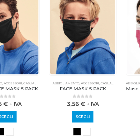
TO
,
ACCESSORI
,
CASUAL
ABBIGLIAMENTO
,
ACCESSORI
,
CASUAL
ABBIGL
E MASK 5 PACK
FACE MASK 5 PACK
out of 5
0
out of 5
56
€
3,56
€
+ IVA
+ IVA
SCEGLI
SCEGLI