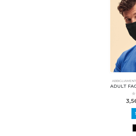
ABBIGLIAMEN
ADULT FAC
0
3,