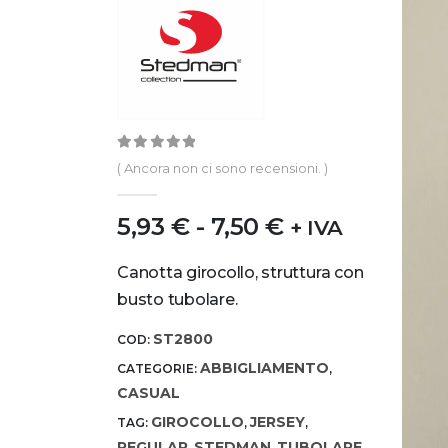
0
out of 5
( Ancora non ci sono recensioni. )
5,93
€
-
7,50
€
+ IVA
Canotta girocollo, struttura con
busto tubolare.
ST2800
COD:
ABBIGLIAMENTO
CATEGORIE:
,
CASUAL
GIROCOLLO
JERSEY
TAG:
,
,
REGULAR
STEDMAN
TUBOLARE
,
,
,