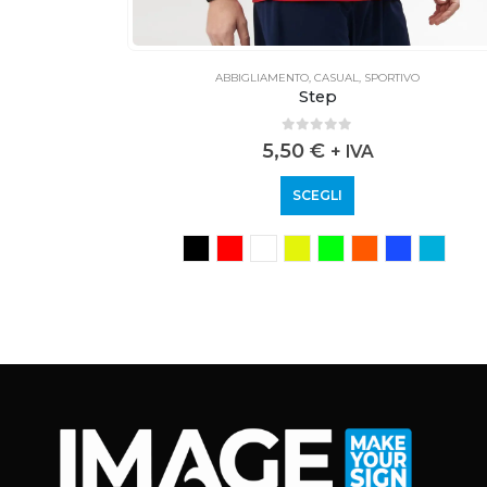
ABBIGLIAMENTO
,
CASUAL
,
SPORTIVO
Step
0
out of 5
5,50
€
A
+ IVA
SCEGLI