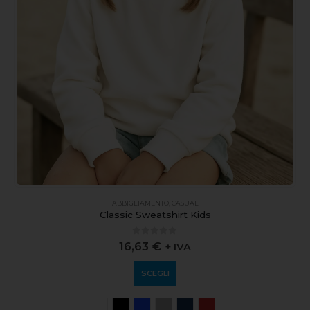
ABBIGLIAMENTO
,
CASUAL
Classic Sweatshirt Kids
0
out of 5
16,63
€
+ IVA
SCEGLI