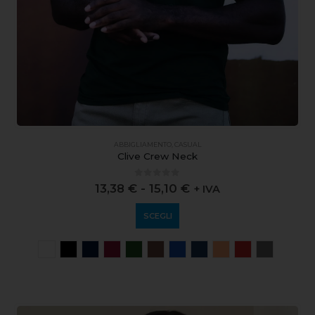
ABBIGLIAMENTO
,
CASUAL
Clive Crew Neck
0
out of 5
13,38
€
-
15,10
€
+ IVA
SCEGLI