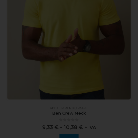
ABBIGLIAMENTO
,
CASUAL
Ben Crew Neck
0
out of 5
9,33
€
-
10,38
€
+ IVA