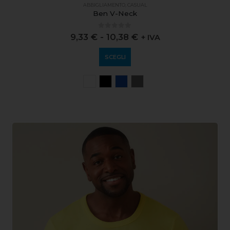
ABBIGLIAMENTO
,
CASUAL
Ben V-Neck
0
out of 5
9,33
€
-
10,38
€
+ IVA
SCEGLI