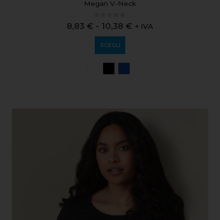
Megan V-Neck
0
out of 5
8,83
€
-
10,38
€
+ IVA
SCEGLI