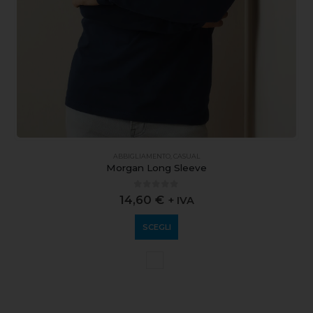
ABBIGLIAMENTO
,
CASUAL
Morgan Long Sleeve
0
out of 5
14,60
€
+ IVA
SCEGLI