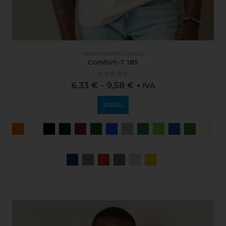
ABBIGLIAMENTO
,
CASUAL
Comfort-T 185
0
out of 5
6,33
€
-
9,58
€
+ IVA
SCEGLI