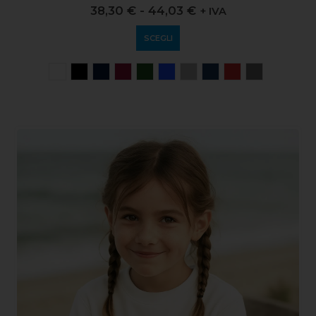
0
out of 5
38,30
€
-
44,03
€
+ IVA
SCEGLI