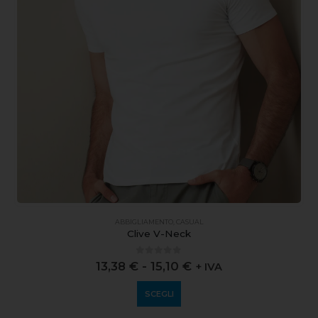
ABBIGLIAMENTO
,
CASUAL
Clive V-Neck
0
out of 5
13,38
€
-
15,10
€
+ IVA
SCEGLI