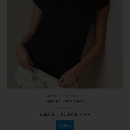
ABBIGLIAMENTO
,
CASUAL
Megan Crew Neck
0
out of 5
8,83
€
-
10,38
€
+ IVA
SCEGLI