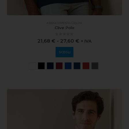
ABBIGLIAMENTO
,
CASUAL
Clive Polo
0
out of 5
21,68
€
-
27,60
€
+ IVA
SCEGLI