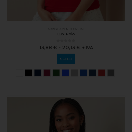
ABBIGLIAMENTO
,
CASUAL
Lux Polo
0
out of 5
13,88
€
-
20,13
€
+ IVA
SCEGLI