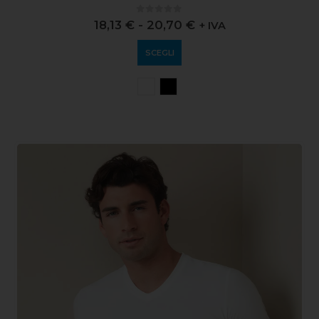
0
out of 5
18,13
€
-
20,70
€
+ IVA
SCEGLI