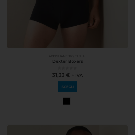
ABBIGLIAMENTO
,
CASUAL
Dexter Boxers
0
out of 5
31,33
€
+ IVA
SCEGLI