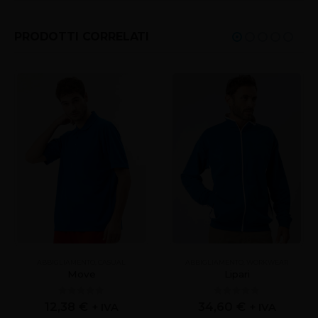
PRODOTTI CORRELATI
ABBIGLIAMENTO
,
CASUAL
ABBIGLIAMENTO
,
WORKWEAR
Move
Lipari
0
out of 5
0
out of 5
12,38
€
34,60
€
+ IVA
+ IVA