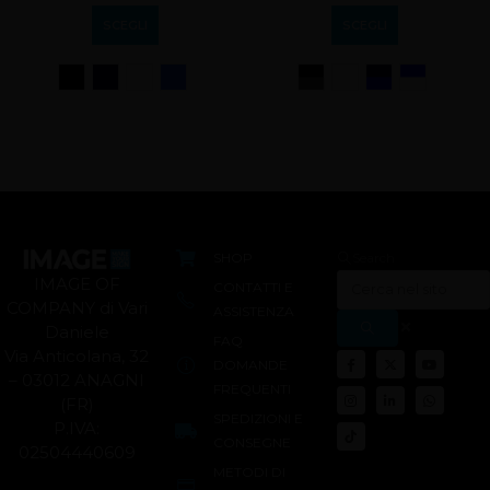
SCEGLI
SCEGLI
SHOP
Search
IMAGE OF
CONTATTI E
COMPANY di Vari
ASSISTENZA
Daniele
FAQ
Via Anticolana, 32
DOMANDE
– 03012 ANAGNI
FREQUENTI
(FR)
SPEDIZIONI E
P.IVA:
CONSEGNE
02504440609
METODI DI