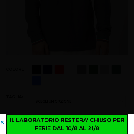
COLORE
TAGLIA
IL LABORATORIO RESTERA' CHIUSO PER
IL LABORATORIO RESTERA' CHIUSO PER
FERIE DAL 10/8 AL 21/8
FERIE DAL 10/8 AL 21/8