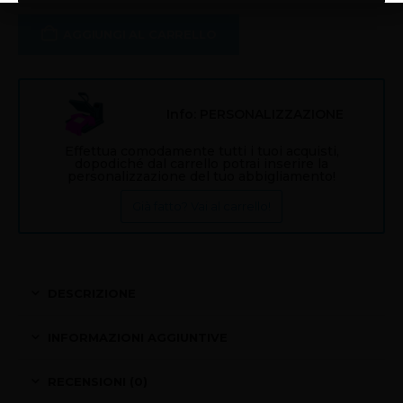
AGGIUNGI AL CARRELLO
Info: PERSONALIZZAZIONE
Effettua comodamente tutti i tuoi acquisti,
dopodiché dal carrello potrai inserire la
personalizzazione del tuo abbigliamento!
Già fatto? Vai al carrello!
DESCRIZIONE
INFORMAZIONI AGGIUNTIVE
RECENSIONI (0)