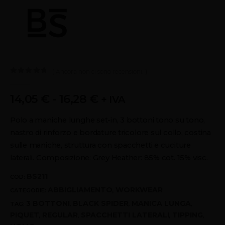
( Ancora non ci sono recensioni. )
0
out of 5
14,05
€
-
16,28
€
+ IVA
Polo a maniche lunghe set-in, 3 bottoni tono su tono,
nastro di rinforzo e bordature tricolore sul collo, costina
sulle maniche, struttura con spacchetti e cuciture
laterali. Composizione: Grey Heather: 85% cot. 15% visc.
BS211
COD:
ABBIGLIAMENTO
WORKWEAR
CATEGORIE:
,
3 BOTTONI
BLACK SPIDER
MANICA LUNGA
TAG:
,
,
,
PIQUET
REGULAR
SPACCHETTI LATERALI
TIPPING
,
,
,
,